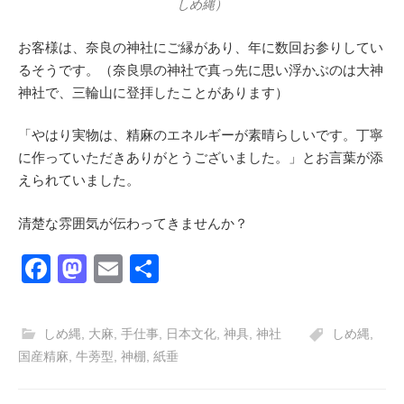
しめ縄）
お客様は、奈良の神社にご縁があり、年に数回お参りしてい
るそうです。（奈良県の神社で真っ先に思い浮かぶのは大神
神社で、三輪山に登拝したことがあります）
「やはり実物は、精麻のエネルギーが素晴らしいです。丁寧
に作っていただきありがとうございました。」とお言葉が添
えられていました。
清楚な雰囲気が伝わってきませんか？
F
M
E
共
a
a
m
有
c
st
ail
しめ縄
,
大麻
,
手仕事
,
日本文化
,
神具
,
神社
しめ縄
,
e
o
国産精麻
,
牛蒡型
,
神棚
,
紙垂
b
d