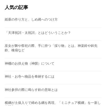
ゴ
リ
人気の記事
ー
紙垂の作り方と、しめ縄へのつけ方
「天津祝詞・太祝詞」とはどういうことか？
巫女が舞や祭祀の際、手に持つ「採り物」とは。神楽鈴や鉾先
鈴、檜扇など
神棚のお供え物（神饌）について
神社・お寺へ物品を奉納するには
神社参拝の際に鳴らす鈴の意味とは
横綱が土俵入りで締める綱を再現、「ミニチュア横綱」を一新し