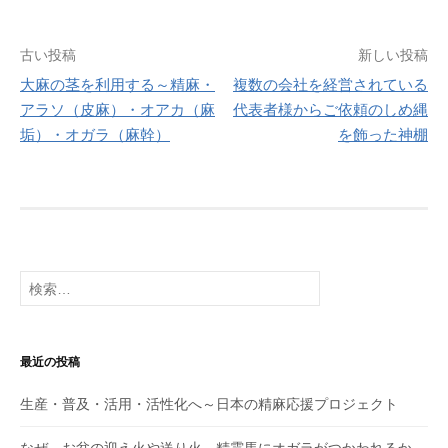
o
o
o
n
投
古い投稿
新しい投稿
k
大麻の茎を利用する～精麻・
複数の会社を経営されている
稿
アラソ（皮麻）・オアカ（麻
代表者様からご依頼のしめ縄
ナ
垢）・オガラ（麻幹）
を飾った神棚
ビ
ゲ
ー
シ
検
索:
ョ
ン
最近の投稿
生産・普及・活用・活性化へ～日本の精麻応援プロジェクト