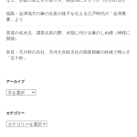
なぜ、お盆の迎え火や送り火、精霊馬にオガラがつかわれるか
福島・会津地方の麻の生産の様子を伝える江戸時代の「会津農
書」より
茶道の名水点、濃茶点前の際、水指に付ける麻のしめ縄（神様に
関係）
奈良・天川村の古社、天河大弁財天社の国産精麻の鈴緒で鳴らす
「五十鈴」
アーカイブ
ア
ー
カ
イ
カテゴリー
ブ
カ
テ