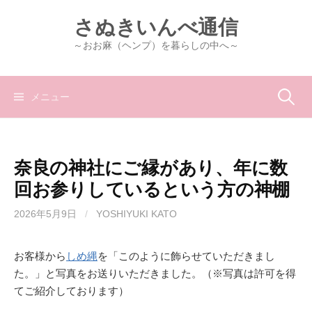
コ
さぬきいんべ通信
ン
テ
～おお麻（ヘンプ）を暮らしの中へ～
ン
ツ
へ
検
メニュー
ス
キ
索:
ッ
奈良の神社にご縁があり、年に数
プ
回お参りしているという方の神棚
2026年5月9日
/
YOSHIYUKI KATO
お客様から
しめ縄
を「このように飾らせていただきまし
た。」と写真をお送りいただきました。（※写真は許可を得
てご紹介しております）