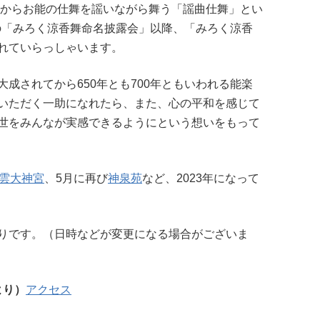
年からお能の仕舞を謡いながら舞う「謡曲仕舞」とい
日の「みろく涼香舞命名披露会」以降、「みろく涼香
れていらっしゃいます。
成されてから650年とも700年ともいわれる能楽
いただく一助になれたら、また、心の平和を感じて
世をみんなが実感できるようにという想いをもって
雲大神宮
、5月に再び
神泉苑
など、2023年になって
りです。（日時などが変更になる場合がございま
より）
アクセス