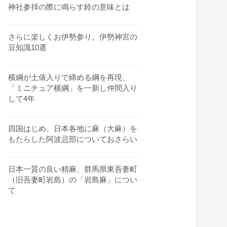
神社参拝の際に鳴らす鈴の意味とは
さらに楽しくお伊勢参り。伊勢神宮の
豆知識10選
横綱が土俵入りで締める綱を再現、
「ミニチュア横綱」を一新し仲間入り
して4年
四国はじめ、日本各地に麻（大麻）を
もたらした阿波忌部についておさらい
日本一質の良い精麻、群馬県東吾妻町
（旧吾妻町岩島）の「岩島麻」につい
て