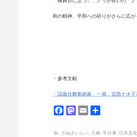
「檜舞台に立つ」、ノリが良いの「ノ
和の精神、平和への祈りがさらに広が
・参考文献
「謡曲仕舞奉納家 一扇」宮西ナオ子
F
M
E
共
a
a
m
有
c
st
ail
さぬきいんべ
,
大麻
,
手仕事
,
日本文