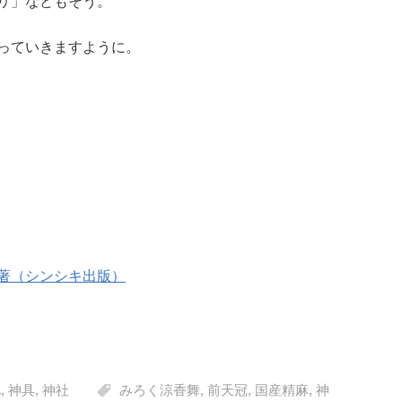
リ」などもそう。
っていきますように。
著（シンシキ出版）
化
,
神具
,
神社
みろく涼香舞
,
前天冠
,
国産精麻
,
神