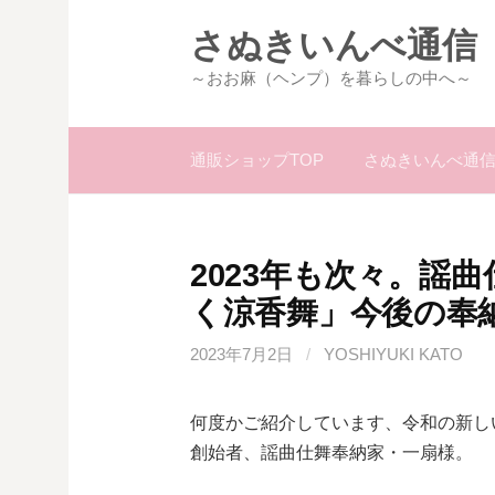
コ
さぬきいんべ通信
ン
テ
～おお麻（ヘンプ）を暮らしの中へ～
ン
ツ
通販ショップTOP
さぬきいんべ通信
へ
ス
キ
ッ
2023年も次々。謡
プ
く涼香舞」今後の奉
2023年7月2日
/
YOSHIYUKI KATO
何度かご紹介しています、令和の新し
創始者、謡曲仕舞奉納家・一扇様。