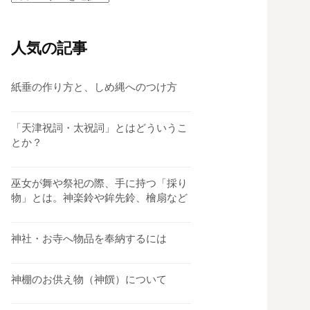
テ
ゴ
リ
人気の記事
ー
紙垂の作り方と、しめ縄へのつけ方
「天津祝詞・太祝詞」とはどういうこ
とか？
巫女が舞や祭祀の際、手に持つ「採り
物」とは。神楽鈴や鉾先鈴、檜扇など
神社・お寺へ物品を奉納するには
神棚のお供え物（神饌）について