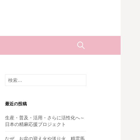
検
索:
検
索:
最近の投稿
生産・普及・活用・さらに活性化へ～
日本の精麻応援プロジェクト
なぜ、お盆の迎え火や送り火、精霊馬