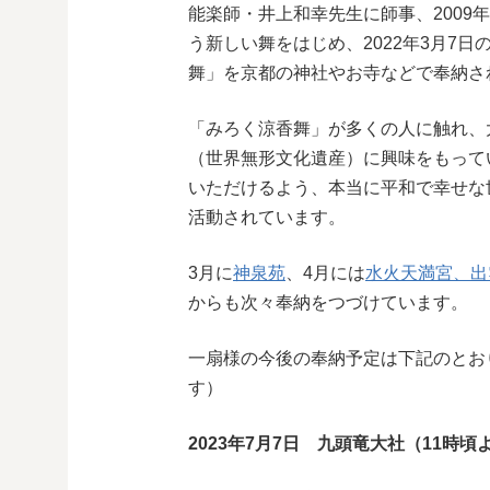
能楽師・井上和幸先生に師事、2009
う新しい舞をはじめ、2022年3月7
舞」を京都の神社やお寺などで奉納さ
「みろく涼香舞」が多くの人に触れ、大
（世界無形文化遺産）に興味をもって
いただけるよう、本当に平和で幸せな
活動されています。
3月に
神泉苑
、4月には
水火天満宮、出
からも次々奉納をつづけています。
一扇様の今後の奉納予定は下記のとお
す）
2023年7月7日 九頭竜大社（11時頃