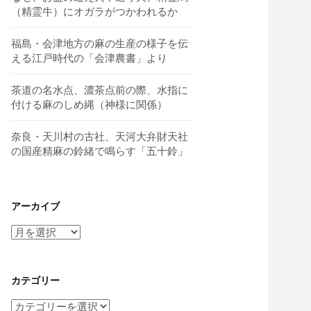
（精霊牛）にオガラがつかわれるか
福島・会津地方の麻の生産の様子を伝
える江戸時代の「会津農書」より
茶道の名水点、濃茶点前の際、水指に
付ける麻のしめ縄（神様に関係）
奈良・天川村の古社、天河大弁財天社
の国産精麻の鈴緒で鳴らす「五十鈴」
アーカイブ
ア
ー
カ
イ
カテゴリー
ブ
カ