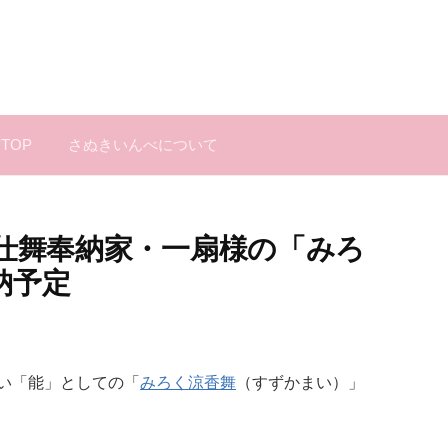
TOP
さぬきいんべについて
曲仕舞奉納家・一扇様の「みろ
納予定
い「能」としての「
みろく涼香舞
（すずかまい）」