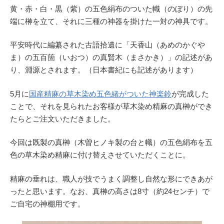
黄・赤・白・黒（紫）の五色絹布のついた幟（のぼり）の先
端に榊を立て、それに三種の神器を掛けた一対の神具です。
平安時代に編纂された古語拾遺に「天香山（あめのかぐや
ま）の五百箇（いおつ）の真賢木（まさかき）」の記述があ
り、淵源とされます。（日本書紀にも記述があります）
5月に
国産精麻の草木染め五色緒がついた神楽鈴
が完成した
ことで、それを見られたお客様が草木染め精麻の真榊ができ
たらとご注文いただきました。
今回は既製の真榊（木曽ヒノキ製の台と幟）の五色絹布を五
色の草木染め精麻に付け替えさせていただくことに。
精麻の垂れは、職人が技でうまく調整し自然な形にできあが
ったと思います。なお、真榊の高さは8寸（約24センチ）で
ご自宅の神棚用です。