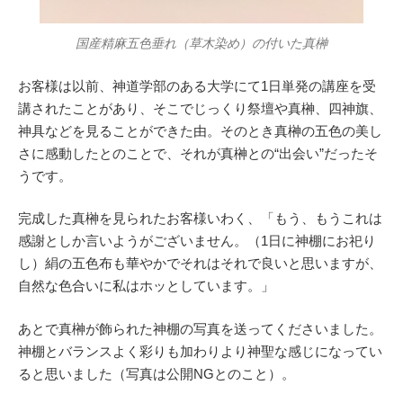
国産精麻五色垂れ（草木染め）の付いた真榊
お客様は以前、神道学部のある大学にて1日単発の講座を受
講されたことがあり、そこでじっくり祭壇や真榊、四神旗、
神具などを見ることができた由。そのとき真榊の五色の美し
さに感動したとのことで、それが真榊との“出会い”だったそ
うです。
完成した真榊を見られたお客様いわく、「もう、もうこれは
感謝としか言いようがございません。（1日に神棚にお祀り
し）絹の五色布も華やかでそれはそれで良いと思いますが、
自然な色合いに私はホッとしています。」
あとで真榊が飾られた神棚の写真を送ってくださいました。
神棚とバランスよく彩りも加わりより神聖な感じになってい
ると思いました（写真は公開NGとのこと）。