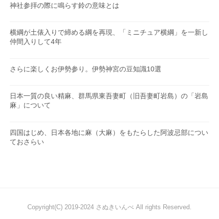
神社参拝の際に鳴らす鈴の意味とは
横綱が土俵入りで締める綱を再現、「ミニチュア横綱」を一新し
仲間入りして4年
さらに楽しくお伊勢参り。伊勢神宮の豆知識10選
日本一質の良い精麻、群馬県東吾妻町（旧吾妻町岩島）の「岩島
麻」について
四国はじめ、日本各地に麻（大麻）をもたらした阿波忌部につい
ておさらい
Copyright(C) 2019-2024 さぬきいんべ All rights Reserved.