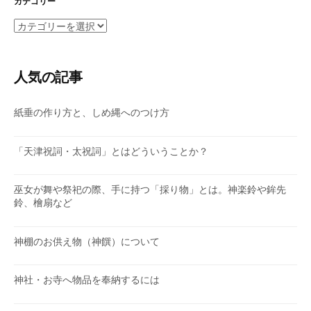
イ
カテゴリー
ブ
カ
テ
ゴ
リ
人気の記事
ー
紙垂の作り方と、しめ縄へのつけ方
「天津祝詞・太祝詞」とはどういうことか？
巫女が舞や祭祀の際、手に持つ「採り物」とは。神楽鈴や鉾先
鈴、檜扇など
神棚のお供え物（神饌）について
神社・お寺へ物品を奉納するには