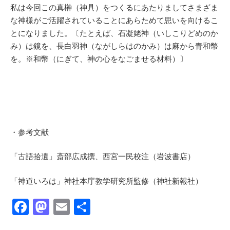
私は今回この真榊（神具）をつくるにあたりましてさまざま
な神様がご活躍されていることにあらためて思いを向けるこ
とになりました。〔たとえば、石凝姥神（いしこりどめのか
み）は鏡を、長白羽神（ながしらはのかみ）は麻から青和幣
を。※和幣（にぎて、神の心をなごませる材料）〕
・参考文献
「古語拾遺」斎部広成撰、西宮一民校注（岩波書店）
「神道いろは」神社本庁教学研究所監修（神社新報社）
F
M
E
共
a
a
m
有