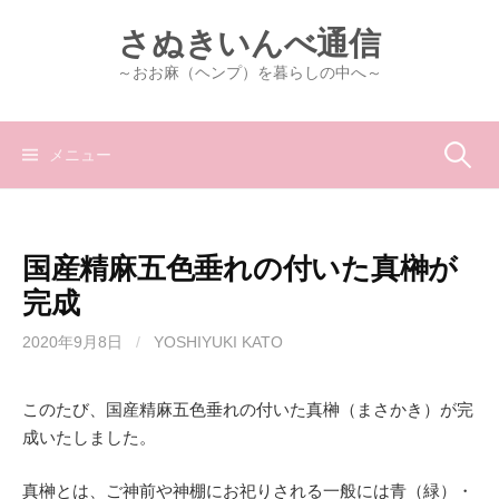
コ
さぬきいんべ通信
ン
テ
～おお麻（ヘンプ）を暮らしの中へ～
ン
ツ
へ
検
メニュー
ス
キ
索:
ッ
国産精麻五色垂れの付いた真榊が
プ
完成
2020年9月8日
/
YOSHIYUKI KATO
このたび、国産精麻五色垂れの付いた真榊（まさかき）が完
成いたしました。
真榊とは、ご神前や神棚にお祀りされる一般には青（緑）・