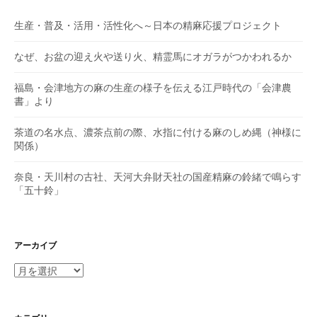
ン
生産・普及・活用・活性化へ～日本の精麻応援プロジェクト
なぜ、お盆の迎え火や送り火、精霊馬にオガラがつかわれるか
福島・会津地方の麻の生産の様子を伝える江戸時代の「会津農
書」より
茶道の名水点、濃茶点前の際、水指に付ける麻のしめ縄（神様に
関係）
奈良・天川村の古社、天河大弁財天社の国産精麻の鈴緒で鳴らす
「五十鈴」
アーカイブ
ア
ー
カ