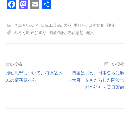
F
M
E
共
a
a
m
有
c
st
ail
さぬきいんべ
,
伝統工芸品
,
大麻
,
手仕事
,
日本文化
,
神具
e
o
みろく叶結び飾り
,
国産精麻
,
弥勒思想
,
職人
b
d
o
o
o
n
投
古い投稿
新しい投稿
k
弥勒思想について、梅原猛さ
四国はじめ、日本各地に麻
稿
んの講演録から
（大麻）をもたらした阿波忌
ナ
部の祖神・天日鷲命
ビ
ゲ
ー
シ
検