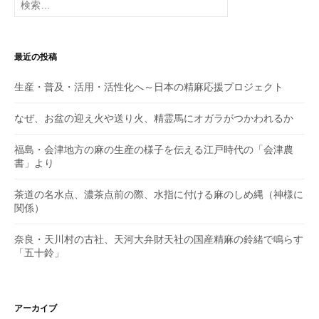
索:
ョ
ン
最近の投稿
生産・普及・活用・活性化へ～日本の精麻応援プロジェクト
なぜ、お盆の迎え火や送り火、精霊馬にオガラがつかわれるか
福島・会津地方の麻の生産の様子を伝える江戸時代の「会津農
書」より
茶道の名水点、濃茶点前の際、水指に付ける麻のしめ縄（神様に
関係）
奈良・天川村の古社、天河大弁財天社の国産精麻の鈴緒で鳴らす
「五十鈴」
アーカイブ