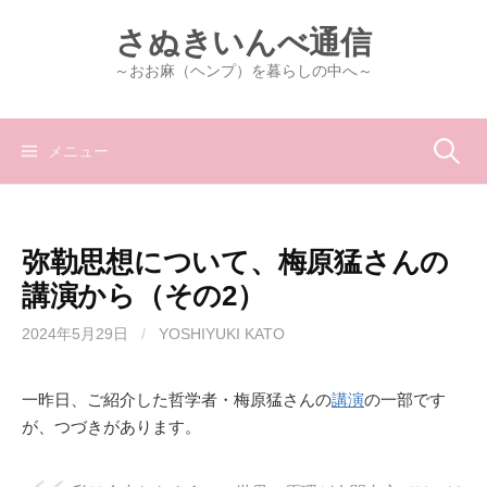
コ
さぬきいんべ通信
ン
テ
～おお麻（ヘンプ）を暮らしの中へ～
ン
ツ
へ
検
メニュー
ス
キ
索:
ッ
弥勒思想について、梅原猛さんの
プ
講演から（その2）
2024年5月29日
/
YOSHIYUKI KATO
一昨日、ご紹介した哲学者・梅原猛さんの
講演
の一部です
が、つづきがあります。