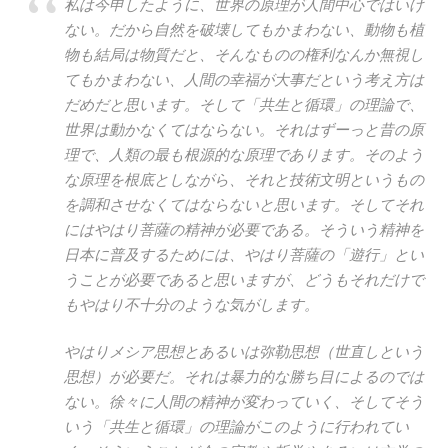
私は今申したように、世界の原理が人間中心ではいけ
ない。だから自然を破壊してもかまわない、動物も植
物も結局は物質だと、そんなものの権利なんか無視し
てもかまわない、人間の幸福が大事だという考え方は
だめだと思います。そして「共生と循環」の理論で、
世界は動かなくてはならない。それはずーっと昔の原
理で、人類の最も根源的な原理であります。そのよう
な原理を根底としながら、それと技術文明というもの
を調和させなくてはならないと思います。そしてそれ
にはやはり菩薩の精神が必要である。そういう精神を
日本に普及するためには、やはり菩薩の「遊行」とい
うことが必要であると思いますが、どうもそれだけで
もやはり不十分のような気がします。
やはりメシア思想とあるいは弥勒思想（世直しという
思想）が必要だ。それは暴力的な勝ち目によるのでは
ない。徐々に人間の精神が変わっていく、そしてそう
いう「共生と循環」の理論がこのように行われてい