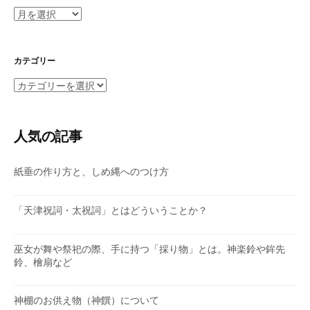
ア
ー
カ
イ
カテゴリー
ブ
カ
テ
ゴ
リ
人気の記事
ー
紙垂の作り方と、しめ縄へのつけ方
「天津祝詞・太祝詞」とはどういうことか？
巫女が舞や祭祀の際、手に持つ「採り物」とは。神楽鈴や鉾先
鈴、檜扇など
神棚のお供え物（神饌）について