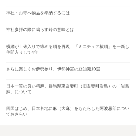
神社・お寺へ物品を奉納するには
神社参拝の際に鳴らす鈴の意味とは
横綱が土俵入りで締める綱を再現、「ミニチュア横綱」を一新し
仲間入りして4年
さらに楽しくお伊勢参り。伊勢神宮の豆知識10選
日本一質の良い精麻、群馬県東吾妻町（旧吾妻町岩島）の「岩島
麻」について
四国はじめ、日本各地に麻（大麻）をもたらした阿波忌部につい
ておさらい