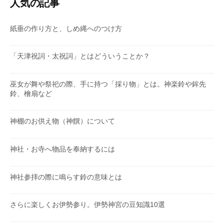
人気の記事
ー
紙垂の作り方と、しめ縄へのつけ方
「天津祝詞・太祝詞」とはどういうことか？
巫女が舞や祭祀の際、手に持つ「採り物」とは。神楽鈴や鉾先
鈴、檜扇など
神棚のお供え物（神饌）について
神社・お寺へ物品を奉納するには
神社参拝の際に鳴らす鈴の意味とは
さらに楽しくお伊勢参り。伊勢神宮の豆知識10選