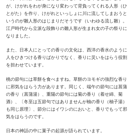
が、けがれをわが身になり変わって背負ってくれる人形（ひ
とがた）を作り、けがれといっしょに川に流してしまおうと
いうのが雛人形のはじまりだそうです（いわゆる流し雛）。
江戸時代から立派な段飾りの雛人形が生まれ女の子の祭りに
なりました。
また、日本人にとっての香りの文化は、西洋の香水のように
人をひきつける香りばかりでなく、香りに災いをはらう役割
を担わせています。
桃の節句には草餅を食べますね。草餅のヨモギの強烈な香り
に邪気をはらう力があります。同じく、端午の節句には菖蒲
の香り（菖蒲湯）、重陽の節句には菊の香り（着せ綿、菊
酒）、〔冬至は五節句ではありませんが柚の香り（柚子湯）
も同じ原理〕、節分にはイワシのにおいと、香りでもって邪
気をはらうのです。
日本の神話の中に菓子の起源が語られています。