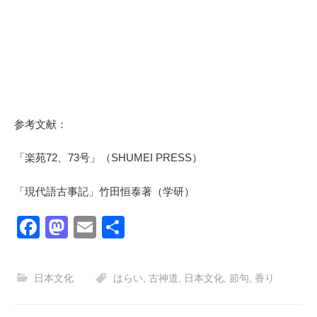
参考文献：
「楽苑72、73号」（SHUMEI PRESS）
「現代語古事記」竹田恒泰著（学研）
F
M
E
共
a
a
m
有
c
st
ail
日本文化
はらい
,
古神道
,
日本文化
,
節句
,
香り
e
o