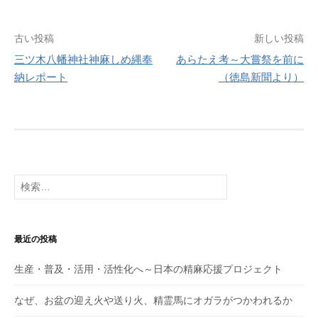
b
d
o
o
投
古い投稿
新しい投稿
o
n
三ツ木八幡神社神麻しめ縄奉
あらたえ考～大嘗祭を前に
k
稿
納レポート
（徳島新聞より）
ナ
ビ
ゲ
ー
検
シ
索:
ョ
最近の投稿
ン
生産・普及・活用・活性化へ～日本の精麻応援プロジェクト
なぜ、お盆の迎え火や送り火、精霊馬にオガラがつかわれるか