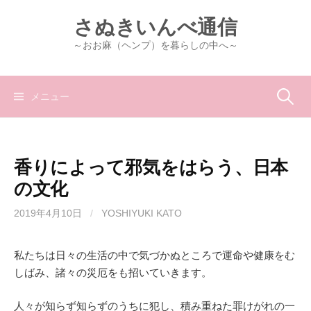
コ
さぬきいんべ通信
ン
テ
～おお麻（ヘンプ）を暮らしの中へ～
ン
ツ
へ
検
メニュー
ス
キ
索:
ッ
香りによって邪気をはらう、日本
プ
の文化
2019年4月10日
/
YOSHIYUKI KATO
私たちは日々の生活の中で気づかぬところで運命や健康をむ
しばみ、諸々の災厄をも招いていきます。
人々が知らず知らずのうちに犯し、積み重ねた罪けがれの一