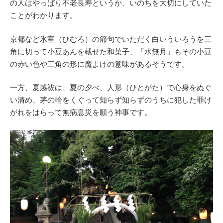
の人はやっぱり不老長寿というか、いのちを大切にしていた
ことがわかります。
京都など氷室（ひむろ）の節句でいただく白いういろうを三
角に切って小豆あんを載せた和菓子、「水無月」もその小豆
の赤い色や三角の形に魔よけの意味があるそうです。
一方、夏越祓は、夏の夕べ、人形（ひとがた）で心身をぬぐ
い清め、茅の輪をくぐって知らず知らずのうちに犯した罪け
がれをはらって無病息災を願う神事です。