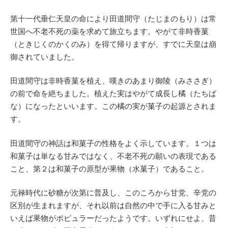
第十一代垂仁天皇の命により田道間守（たじまのもり）は常
世国へ不老不死の薬を求めて旅立ちます。やがて非時香菓
（ときじくのかくのみ）を得て帰りますが、すでに天皇は崩
御されていました。
田道間守は非時香菓を植え、嘆きのあまり御陵（みささぎ）
の前で命を絶ちました。植えた実はやがて成長し橘（たちば
な）になったといいます。この橘の実が菓子の起源とされま
す。
田道間守の神話は和菓子の性格をよく示しています。１つは
和菓子は単なる甘みではなく、不老不死の願いの表現である
こと、第２は和菓子の原型が果物（水菓子）であること。
元禄時代に砂糖が次第に普及し、このころから甘党、辛党の
区別が生まれますが、それ以前は自然の中で手に入る甘みと
いえば果物がポピュラーだったようです。いずれにせよ、昔