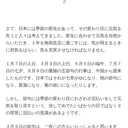
る
さて、日本には季節の変化があって、その変わり目に元気を
失うと人々は考えてきました。変化に合わせて元気を自然か
らいただき、１年を無病息災に過ごすには、気が弱まるとき
に邪気をはらい、気を充実させなければなりません。
１月７日の人日、３月３日の上巳、５月５日の端午、７月７
日の七夕、９月９日の重陽の五節句の行事は、中国から渡来
したものです。日本ではそれが七草がゆになり、桃の節句に
なり、菖蒲になり、菊の祝いになったりします。
しかし、節句には季節の変わり目にわざわざ厄払いをして元
気を取り戻すという、決してめでたいばかりの日ではなくそ
の背景に厄払いの意識があるようです。
３月３日の節句は、ご存じの方もいらっしゃると思います