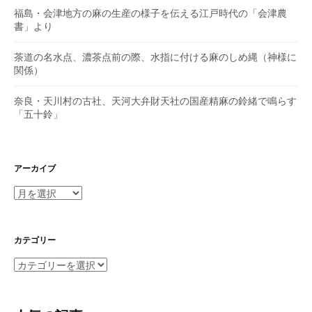
福島・会津地方の麻の生産の様子を伝える江戸時代の「会津農
書」より
茶道の名水点、濃茶点前の際、水指に付ける麻のしめ縄（神様に
関係）
奈良・天川村の古社、天河大弁財天社の国産精麻の鈴緒で鳴らす
「五十鈴」
アーカイブ
ア
ー
カ
イ
カテゴリー
ブ
カ
テ
ゴ
リ