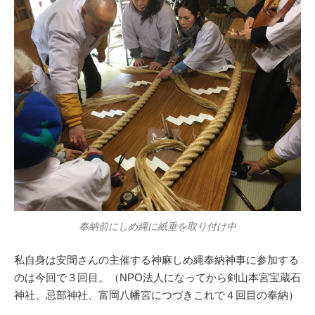
奉納前にしめ縄に紙垂を取り付け中
私自身は安間さんの主催する神麻しめ縄奉納神事に参加する
のは今回で３回目。（NPO法人になってから剣山本宮宝蔵石
神社、忌部神社、富岡八幡宮につづきこれで４回目の奉納）