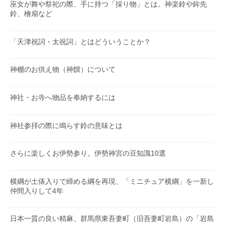
巫女が舞や祭祀の際、手に持つ「採り物」とは。神楽鈴や鉾先
鈴、檜扇など
「天津祝詞・太祝詞」とはどういうことか？
神棚のお供え物（神饌）について
神社・お寺へ物品を奉納するには
神社参拝の際に鳴らす鈴の意味とは
さらに楽しくお伊勢参り。伊勢神宮の豆知識10選
横綱が土俵入りで締める綱を再現、「ミニチュア横綱」を一新し
仲間入りして4年
日本一質の良い精麻、群馬県東吾妻町（旧吾妻町岩島）の「岩島