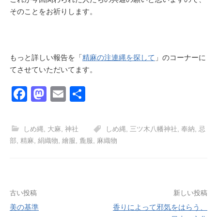
そのことをお祈りします。
もっと詳しい報告を「
精麻の注連縄を探して
」のコーナーに
てさせていただいてます。
F
M
E
共
a
a
m
有
c
st
ail
しめ縄
,
大麻
,
神社
しめ縄
,
三ツ木八幡神社
,
奉納
,
忌
e
o
部
,
精麻
,
絹織物
,
繪服
,
麁服
,
麻織物
b
d
o
o
o
n
投
古い投稿
新しい投稿
k
美の基準
香りによって邪気をはらう、
稿