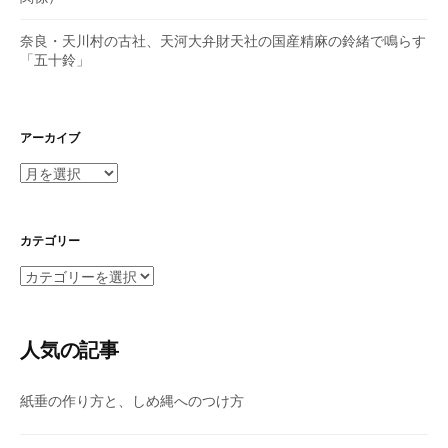
奈良・天川村の古社、天河大弁財天社の国産精麻の鈴緒で鳴らす
「五十鈴」
アーカイブ
ア
ー
カ
イ
カテゴリー
ブ
カ
テ
ゴ
リ
人気の記事
ー
紙垂の作り方と、しめ縄へのつけ方