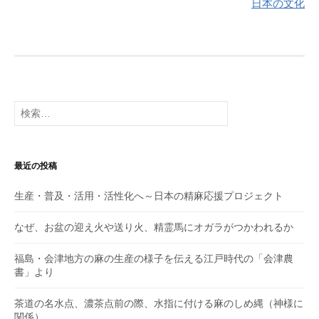
日本の文化
ナ
ビ
ゲ
ー
検
シ
索:
ョ
最近の投稿
ン
生産・普及・活用・活性化へ～日本の精麻応援プロジェクト
なぜ、お盆の迎え火や送り火、精霊馬にオガラがつかわれるか
福島・会津地方の麻の生産の様子を伝える江戸時代の「会津農
書」より
茶道の名水点、濃茶点前の際、水指に付ける麻のしめ縄（神様に
関係）