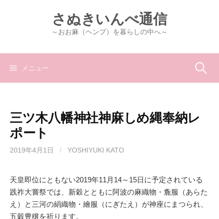
コ
さぬきいんべ通信
ン
テ
～おお麻（ヘンプ）を暮らしの中へ～
ン
ツ
へ
検
メニュー
ス
キ
索:
ッ
三ツ木八幡神社神麻しめ縄奉納レ
プ
ポート
2019年4月1日
/
YOSHIYUKI KATO
天皇即位にともない2019年11月14～15日に予定されている
践祚大嘗祭では、新穀とともに阿波の麻織物・麁服（あらた
え）と三河の絹織物・繪服（にぎたえ）が神座にまつられ、
五穀豊穣を祈ります。