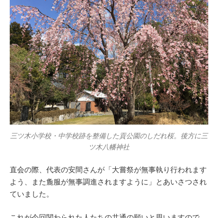
三ツ木小学校・中学校跡を整備した貢公園のしだれ桜。後方に三
ツ木八幡神社
直会の際、代表の安間さんが「大嘗祭が無事執り行われます
よう、また麁服が無事調進されますように」とあいさつされ
ていました。
これが今回関わられた人たちの共通の願いと思いますので、