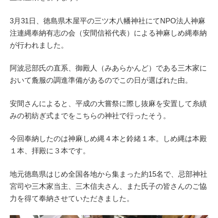
3月31日、徳島県木屋平の三ツ木八幡神社にてNPO法人神麻
注連縄奉納有志の会（安間信裕代表）による神麻しめ縄奉納
が行われました。
阿波忌部氏の直系、御殿人（みあらかんど）である三木家に
おいて麁服の調進準備があるのでこの日が選ばれた由。
安間さんによると、平成の大嘗祭に際し抜麻を安置して糸績
みの初紡ぎ式までをこちらの神社で行ったそう。
今回奉納したのは神麻しめ縄４本と鈴緒１本。しめ縄は本殿
１本、拝殿に３本です。
地元徳島県はじめ全国各地から集まった約15名で、忌部神社
宮司や三木家当主、三木信夫さん、また氏子の皆さんのご協
力を得て奉納させていただきました。