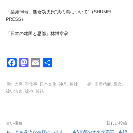
「楽苑94号」熊倉功夫氏”茶の湯について”（SHUMEI
PRESS）
「日本の建国と忌部」林博章著
F
M
E
共
a
a
m
有
c
st
ail
大麻
,
手仕事
,
日本文化
,
神具
,
神社
国産精麻
,
巫女
,
e
o
祓い清め
,
祓串
,
鈴緒
b
d
o
o
o
n
投
古い投稿
新しい投稿
k
もっとも身近な神様のいます
4/5京都の水火天満宮、4/18