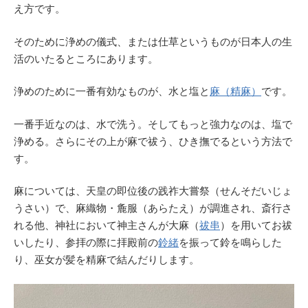
え方です。
そのために浄めの儀式、または仕草というものが日本人の生
活のいたるところにあります。
浄めのために一番有効なものが、水と塩と
麻（精麻）
です。
一番手近なのは、水で洗う。そしてもっと強力なのは、塩で
浄める。さらにその上が麻で祓う、ひき撫でるという方法で
す。
麻については、天皇の即位後の践祚大嘗祭（せんそだいじょ
うさい）で、麻織物・麁服（あらたえ）が調進され、斎行さ
れる他、神社において神主さんが大麻（
祓串
）を用いてお祓
いしたり、参拝の際に拝殿前の
鈴緒
を振って鈴を鳴らした
り、巫女が髪を精麻で結んだりします。