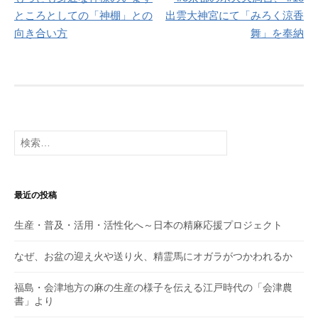
稿
ところとしての「神棚」との
出雲大神宮にて「みろく涼香
ナ
向き合い方
舞」を奉納
ビ
ゲ
ー
シ
検
索:
ョ
ン
最近の投稿
生産・普及・活用・活性化へ～日本の精麻応援プロジェクト
なぜ、お盆の迎え火や送り火、精霊馬にオガラがつかわれるか
福島・会津地方の麻の生産の様子を伝える江戸時代の「会津農
書」より