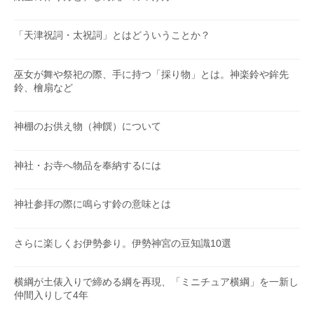
「天津祝詞・太祝詞」とはどういうことか？
巫女が舞や祭祀の際、手に持つ「採り物」とは。神楽鈴や鉾先
鈴、檜扇など
神棚のお供え物（神饌）について
神社・お寺へ物品を奉納するには
神社参拝の際に鳴らす鈴の意味とは
さらに楽しくお伊勢参り。伊勢神宮の豆知識10選
横綱が土俵入りで締める綱を再現、「ミニチュア横綱」を一新し
仲間入りして4年