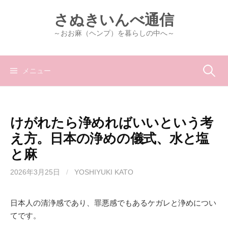
コ
さぬきいんべ通信
ン
テ
～おお麻（ヘンプ）を暮らしの中へ～
ン
ツ
へ
検
メニュー
ス
キ
索:
ッ
けがれたら浄めればいいという考
プ
え方。日本の浄めの儀式、水と塩
と麻
2026年3月25日
/
YOSHIYUKI KATO
日本人の清浄感であり、罪悪感でもあるケガレと浄めについ
てです。