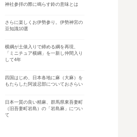
神社参拝の際に鳴らす鈴の意味とは
さらに楽しくお伊勢参り。伊勢神宮の
豆知識10選
横綱が土俵入りで締める綱を再現、
「ミニチュア横綱」を一新し仲間入り
して4年
四国はじめ、日本各地に麻（大麻）を
もたらした阿波忌部についておさらい
日本一質の良い精麻、群馬県東吾妻町
（旧吾妻町岩島）の「岩島麻」につい
て