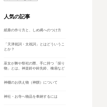
テ
ゴ
リ
人気の記事
ー
紙垂の作り方と、しめ縄へのつけ方
「天津祝詞・太祝詞」とはどういうこ
とか？
巫女が舞や祭祀の際、手に持つ「採り
物」とは。神楽鈴や鉾先鈴、檜扇など
神棚のお供え物（神饌）について
神社・お寺へ物品を奉納するには