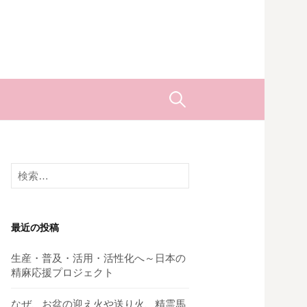
検
索:
検
索:
最近の投稿
生産・普及・活用・活性化へ～日本の
精麻応援プロジェクト
なぜ、お盆の迎え火や送り火、精霊馬