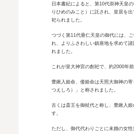
日本書紀によると、第10代崇神天皇
りひめのみこと）に託され、皇居を出
祀られました。
つづく第11代垂仁天皇の御代には、
れ、よりふさわしい鎮座地を求めて諸
れました。
これが皇大神宮の創祀で、約2000年
豊鍬入姫命、倭姫命は天照大御神の寄
つえしろ）」と称されました。
古くは斎王を御杖代と称し、豊鍬入姫
す。
ただし、御代代わりごとに未婚の女性