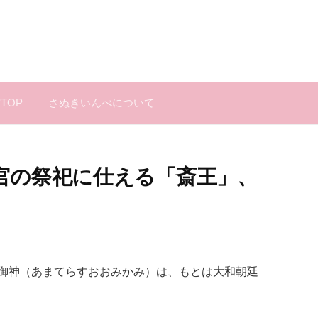
TOP
さぬきいんべについて
宮の祭祀に仕える「斎王」、
御神（あまてらすおおみかみ）は、もとは大和朝廷