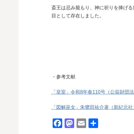
斎王は忌み籠もり、神に祈りを捧げる
目として存在しました。
・参考文献
「皇室」令和8年春110号（公益財団
「図解巫女」朱鷺田祐介著（新紀元社
F
M
E
共
a
a
m
有