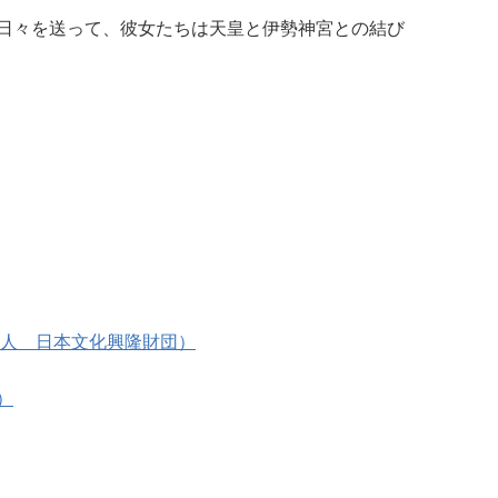
日々を送って、彼女たちは天皇と伊勢神宮との結び
法人 日本文化興隆財団）
）