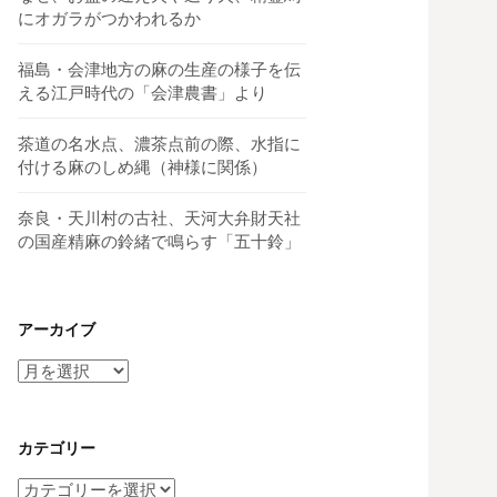
にオガラがつかわれるか
福島・会津地方の麻の生産の様子を伝
える江戸時代の「会津農書」より
茶道の名水点、濃茶点前の際、水指に
付ける麻のしめ縄（神様に関係）
奈良・天川村の古社、天河大弁財天社
の国産精麻の鈴緒で鳴らす「五十鈴」
アーカイブ
ア
ー
カ
イ
カテゴリー
ブ
カ