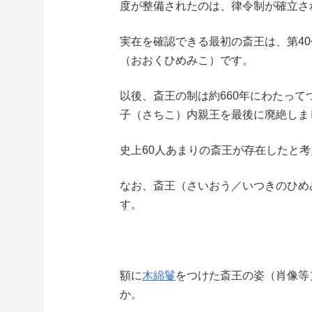
度が整備されたのは、律令制が確立さ
実在を確認できる最初の斎王は、第40
（おおくひめみこ）です。
以後、斎王の制は約660年にわたって
子（さちこ）内親王を最後に廃絶しま
史上60人あまりの斎王が存在したと
なお、斎王（さいおう／いつきのひめ
す。
額に
木綿鬘
をつけた斎王の姿（肖像等
か。