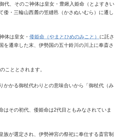
の御代、そのご神体は皇女・豊鍬入姫命（とよすきい
て倭・三輪山西麓の笠縫邑（かさぬいむら）に遷し
ご神体は皇女・
倭姫命（やまとひめのみこと）
に託さ
国を遷幸した末、伊勢国の五十鈴川の川上に奉斎さ
前のこととされます。
りかかる御杖代わりとの意味合いから「御杖代（み
命はその初代、倭姫命は2代目ともみなされていま
皇族が選定され、伊勢神宮の祭祀に奉仕する斎官制