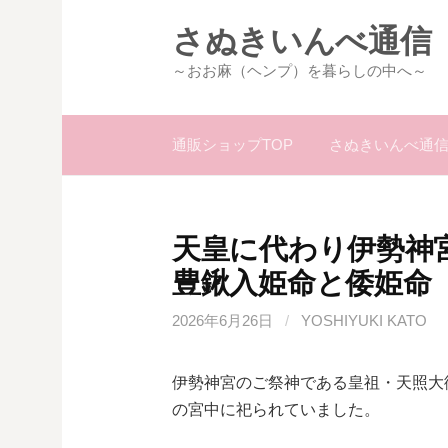
コ
さぬきいんべ通信
ン
テ
～おお麻（ヘンプ）を暮らしの中へ～
ン
ツ
通販ショップTOP
さぬきいんべ通信
へ
ス
キ
ッ
天皇に代わり伊勢神
プ
豊鍬入姫命と倭姫命
2026年6月26日
/
YOSHIYUKI KATO
伊勢神宮のご祭神である皇祖・天照大
の宮中に祀られていました。