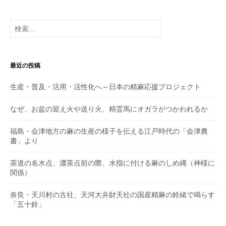
シ
検
ョ
索:
ン
最近の投稿
生産・普及・活用・活性化へ～日本の精麻応援プロジェクト
なぜ、お盆の迎え火や送り火、精霊馬にオガラがつかわれるか
福島・会津地方の麻の生産の様子を伝える江戸時代の「会津農
書」より
茶道の名水点、濃茶点前の際、水指に付ける麻のしめ縄（神様に
関係）
奈良・天川村の古社、天河大弁財天社の国産精麻の鈴緒で鳴らす
「五十鈴」