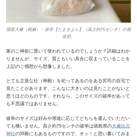
国産大麻（精麻）・祓串【たまきよら】（高さ約75センチ）の発
送前。
家のご神前に置いて使われているのでしょうか？詳細はわか
りませんが、サイズ、質ともいい具合に収まっていることを
上記のご感想から想像しました。
とても立派な社（神殿）を祀ってあるのをある宮司の自宅で
見たことがあります。こんなに大きいのは見たことがないと
思うほどのものです。それなら、このサイズの祓串があって
も不思議ではありません。
祓串のサイズは好みや用途に応じてどちらを選んでいただい
ても構いません。高さ約75センチの祓串は徳島県の
大麻比古
神社
の拝殿にもあるものですので、オッ！と思い書いてみま