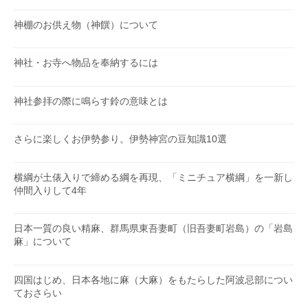
神棚のお供え物（神饌）について
神社・お寺へ物品を奉納するには
神社参拝の際に鳴らす鈴の意味とは
さらに楽しくお伊勢参り。伊勢神宮の豆知識10選
横綱が土俵入りで締める綱を再現、「ミニチュア横綱」を一新し
仲間入りして4年
日本一質の良い精麻、群馬県東吾妻町（旧吾妻町岩島）の「岩島
麻」について
四国はじめ、日本各地に麻（大麻）をもたらした阿波忌部につい
ておさらい