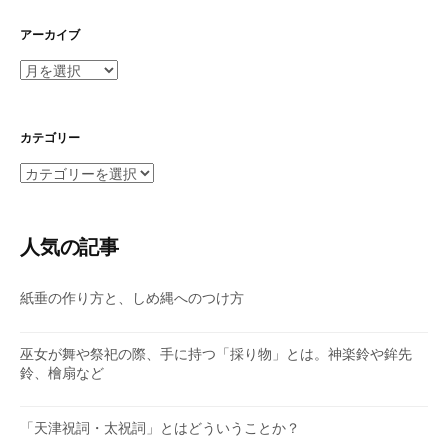
アーカイブ
ア
ー
カ
イ
カテゴリー
ブ
カ
テ
ゴ
リ
人気の記事
ー
紙垂の作り方と、しめ縄へのつけ方
巫女が舞や祭祀の際、手に持つ「採り物」とは。神楽鈴や鉾先
鈴、檜扇など
「天津祝詞・太祝詞」とはどういうことか？