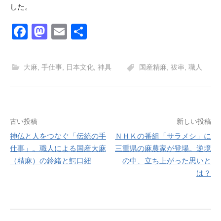
した。
F
M
E
共
a
a
m
有
c
st
ail
大麻
,
手仕事
,
日本文化
,
神具
国産精麻
,
祓串
,
職人
e
o
b
d
o
o
投
古い投稿
新しい投稿
o
n
神仏と人をつなぐ「伝統の手
ＮＨＫの番組「サラメシ」に
k
稿
仕事」。職人による国産大麻
三重県の麻農家が登場。逆境
ナ
（精麻）の鈴緒と鰐口紐
の中、立ち上がった思いと
は？
ビ
ゲ
ー