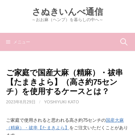
コ
さぬきいんべ通信
ン
テ
～おお麻（ヘンプ）を暮らしの中へ～
ン
ツ
へ
検
メニュー
ス
キ
索:
ッ
ご家庭で国産大麻（精麻）・祓串
プ
【たまきよら】（高さ約75セン
チ）を使用するケースとは？
2023年8月29日
/
YOSHIYUKI KATO
ご家庭で使用されると思われる高さ約75センチの
国産大麻
（精麻）・祓串【たまきよら】
をご注文いただくことがあり