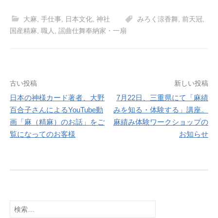
c
st
ail
大麻
,
手仕事
,
日本文化
,
神社
みろく涼香舞
,
前天冠
,
e
o
国産精麻
,
職人
,
謡曲仕舞奉納家・一扇
b
d
o
o
o
n
投
古い投稿
新しい投稿
k
日本の神様カード著者、大野
7月22日、三重県にて「麻績
稿
百合子さんによるYouTube動
みを知る・体験する」講座。
ナ
画「麻（精麻）のお話」をご
麻績み体験ワークショップの
覧になってのお客様
お知らせ
ビ
ゲ
ー
シ
検
ョ
索: