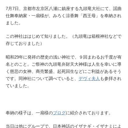
7月7日、京都市左京区八瀬に鎮座する九頭竜大社にて、謡曲
仕舞奉納家・一扇様が、みろく涼香舞「西王母」を奉納され
ました。
この神社ははじめて知りました。（九頭竜は箱根神社などで
存じておりました）
昭和29年に発祥の歴史の浅い神社で、９回まわるお千度が有
名とのこと。ご祭神の九頭竜弁財天大神様は人生を幸いに導
く慈悲の女神、商売繁盛、起死回生などにご利益があるそう
です。同神社について調べていると、
デヴィ夫人
も参拝され
ていました。
奉納の様子は、一扇様の
ブログ
に紹介されております。
当日は他にグループで、日本神話のイザナギ・イザナミによ