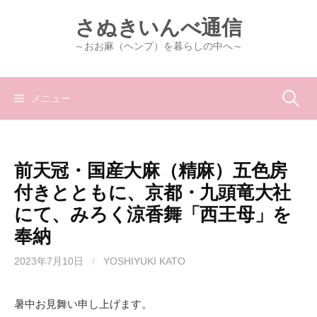
コ
さぬきいんべ通信
ン
テ
～おお麻（ヘンプ）を暮らしの中へ～
ン
ツ
へ
検
メニュー
ス
キ
索:
ッ
前天冠・国産大麻（精麻）五色房
プ
付きとともに、京都・九頭竜大社
にて、みろく涼香舞「西王母」を
奉納
2023年7月10日
/
YOSHIYUKI KATO
暑中お見舞い申し上げます。