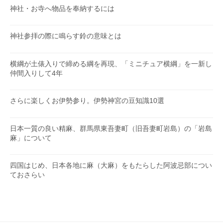
神社・お寺へ物品を奉納するには
神社参拝の際に鳴らす鈴の意味とは
横綱が土俵入りで締める綱を再現、「ミニチュア横綱」を一新し
仲間入りして4年
さらに楽しくお伊勢参り。伊勢神宮の豆知識10選
日本一質の良い精麻、群馬県東吾妻町（旧吾妻町岩島）の「岩島
麻」について
四国はじめ、日本各地に麻（大麻）をもたらした阿波忌部につい
ておさらい