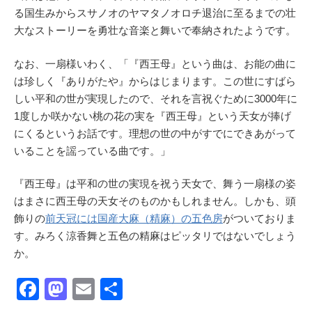
る国生みからスサノオのヤマタノオロチ退治に至るまでの壮
大なストーリーを勇壮な音楽と舞いで奉納されたようです。
なお、一扇様いわく、「『西王母』という曲は、お能の曲に
は珍しく『ありがたや』からはじまります。この世にすばら
しい平和の世が実現したので、それを言祝ぐために3000年に
1度しか咲かない桃の花の実を『西王母』という天女が捧げ
にくるというお話です。理想の世の中がすでにできあがって
いることを謡っている曲です。」
『西王母』は平和の世の実現を祝う天女で、舞う一扇様の姿
はまさに西王母の天女そのものかもしれません。しかも、頭
飾りの
前天冠には国産大麻（精麻）の五色房
がついておりま
す。みろく涼香舞と五色の精麻はピッタリではないでしょう
か。
F
M
E
共
a
a
m
有