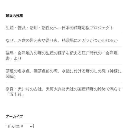
ン
最近の投稿
生産・普及・活用・活性化へ～日本の精麻応援プロジェクト
なぜ、お盆の迎え火や送り火、精霊馬にオガラがつかわれるか
福島・会津地方の麻の生産の様子を伝える江戸時代の「会津農
書」より
茶道の名水点、濃茶点前の際、水指に付ける麻のしめ縄（神様に
関係）
奈良・天川村の古社、天河大弁財天社の国産精麻の鈴緒で鳴らす
「五十鈴」
アーカイブ
ア