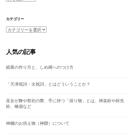
ー
カ
イ
カテゴリー
ブ
カ
テ
ゴ
リ
人気の記事
ー
紙垂の作り方と、しめ縄へのつけ方
「天津祝詞・太祝詞」とはどういうことか？
巫女が舞や祭祀の際、手に持つ「採り物」とは。神楽鈴や鉾先
鈴、檜扇など
神棚のお供え物（神饌）について