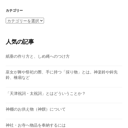
カ
イ
カテゴリー
ブ
カ
テ
ゴ
リ
人気の記事
ー
紙垂の作り方と、しめ縄へのつけ方
巫女が舞や祭祀の際、手に持つ「採り物」とは。神楽鈴や鉾先
鈴、檜扇など
「天津祝詞・太祝詞」とはどういうことか？
神棚のお供え物（神饌）について
神社・お寺へ物品を奉納するには