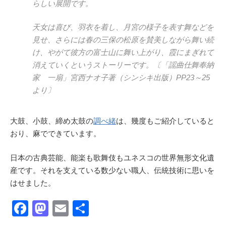
らしい展開です。
天女は喜び、羽衣を着し、月宮の様子を表す舞などを
見せ、さらには春の三保の松原を賛美しながら舞い続
け、やがて彼方の富士山に舞い上がり、霞にまぎれて
消えていくというストーリーです。〔「謡曲仕舞奉納
家 一扇」宮西ナオ子著（シンシキ出版）PP23～25
より〕
大鼓、小鼓、締め太鼓の
調べ緒
は、幾度もご紹介していると
おり、麻でできています。
日本の古典芸能、能楽も歌舞伎もユネスコの世界無形文化遺
産です。それを支えている数少ない職人、伝統技術に思いを
はせました。
F
M
E
共
a
a
m
有