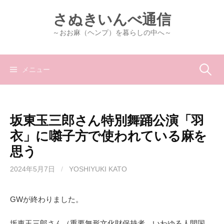
コ
さぬきいんべ通信
ン
テ
～おお麻（ヘンプ）を暮らしの中へ～
ン
ツ
へ
検
メニュー
ス
キ
索:
ッ
坂東玉三郎さん特別舞踊公演「羽
プ
衣」に囃子方で使われている麻を
思う
2024年5月7日
/
YOSHIYUKI KATO
GWが終わりました。
坂東玉三郎さん（重要無形文化財保持者、いわゆる人間国