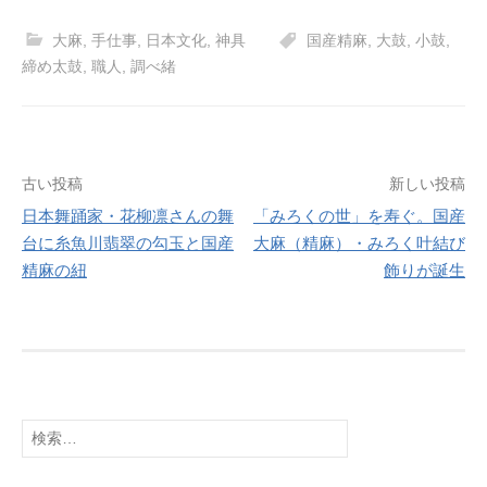
c
st
ail
大麻
,
手仕事
,
日本文化
,
神具
国産精麻
,
大鼓
,
小鼓
,
e
o
締め太鼓
,
職人
,
調べ緒
b
d
o
o
o
n
投
古い投稿
新しい投稿
k
日本舞踊家・花柳凛さんの舞
「みろくの世」を寿ぐ。国産
稿
台に糸魚川翡翠の勾玉と国産
大麻（精麻）・みろく叶結び
ナ
精麻の紐
飾りが誕生
ビ
ゲ
ー
シ
検
索:
ョ