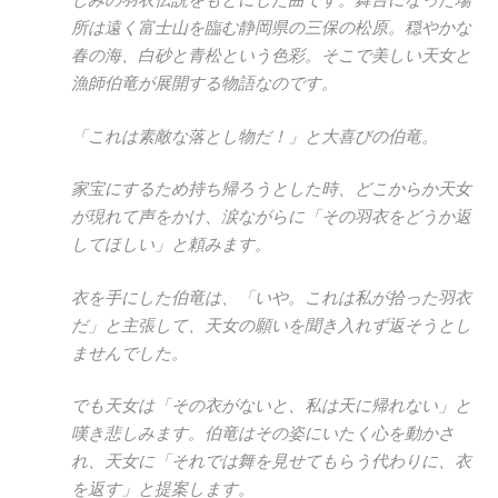
所は遠く富士山を臨む静岡県の三保の松原。穏やかな
春の海、白砂と青松という色彩。そこで美しい天女と
漁師伯竜が展開する物語なのです。
「これは素敵な落とし物だ！」と大喜びの伯竜。
家宝にするため持ち帰ろうとした時、どこからか天女
が現れて声をかけ、涙ながらに「その羽衣をどうか返
してほしい」と頼みます。
衣を手にした伯竜は、「いや。これは私が拾った羽衣
だ」と主張して、天女の願いを聞き入れず返そうとし
ませんでした。
でも天女は「その衣がないと、私は天に帰れない」と
嘆き悲しみます。伯竜はその姿にいたく心を動かさ
れ、天女に「それでは舞を見せてもらう代わりに、衣
を返す」と提案します。