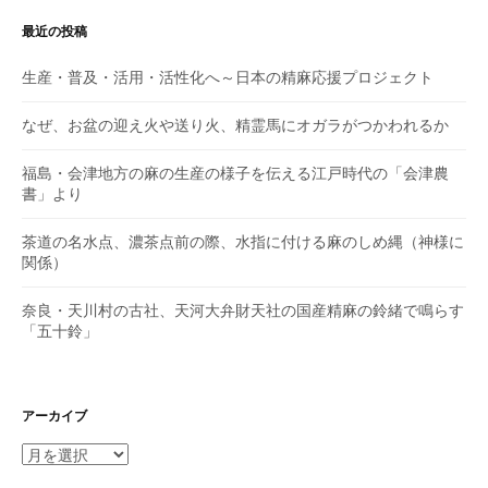
ン
最近の投稿
生産・普及・活用・活性化へ～日本の精麻応援プロジェクト
なぜ、お盆の迎え火や送り火、精霊馬にオガラがつかわれるか
福島・会津地方の麻の生産の様子を伝える江戸時代の「会津農
書」より
茶道の名水点、濃茶点前の際、水指に付ける麻のしめ縄（神様に
関係）
奈良・天川村の古社、天河大弁財天社の国産精麻の鈴緒で鳴らす
「五十鈴」
アーカイブ
ア
ー