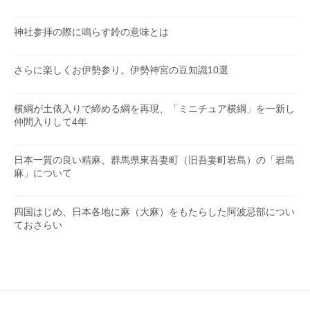
神社参拝の際に鳴らす鈴の意味とは
さらに楽しくお伊勢参り。伊勢神宮の豆知識10選
横綱が土俵入りで締める綱を再現、「ミニチュア横綱」を一新し
仲間入りして4年
日本一質の良い精麻、群馬県東吾妻町（旧吾妻町岩島）の「岩島
麻」について
四国はじめ、日本各地に麻（大麻）をもたらした阿波忌部につい
ておさらい