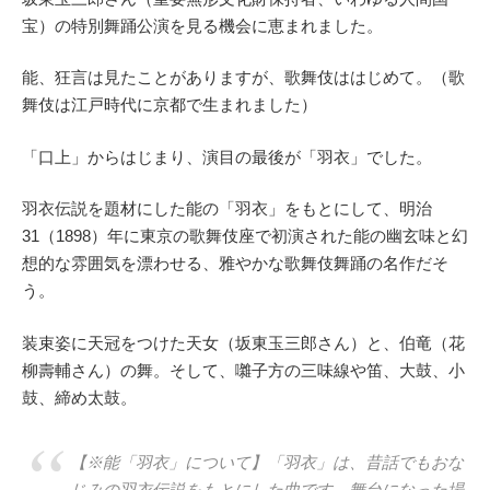
宝）の特別舞踊公演を見る機会に恵まれました。
能、狂言は見たことがありますが、歌舞伎ははじめて。（歌
舞伎は江戸時代に京都で生まれました）
「口上」からはじまり、演目の最後が「羽衣」でした。
羽衣伝説を題材にした能の「羽衣」をもとにして、明治
31（1898）年に東京の歌舞伎座で初演された能の幽玄味と幻
想的な雰囲気を漂わせる、雅やかな歌舞伎舞踊の名作だそ
う。
装束姿に天冠をつけた天女（坂東玉三郎さん）と、伯竜（花
柳壽輔さん）の舞。そして、囃子方の三味線や笛、大鼓、小
鼓、締め太鼓。
【※能「羽衣」について】「羽衣」は、昔話でもおな
じみの羽衣伝説をもとにした曲です。舞台になった場