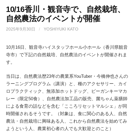
e
o
b
d
10/16香川・観音寺で、自然栽培、
自然農法のイベントが開催
o
o
o
n
2025年9月30日
/
YOSHIYUKI KATO
k
10月16日、観音寺ハイスタッフホール小ホール（香川県観音
寺市）で下記の自然栽培、自然農法のイベントが開催されま
す。
当日は、自然農法歴23年の農業系YouTuber・今橋伸也さんの
ラーニングプログラム（講演）と、種のアクセサリー、カイ
ロプラクティック、無添加ホットドッグ、ビーガンキーマカ
レー（限定50食）、自然農法加工品の販売、菌ちゃん薬膳師
による食育の話などを含む「こころリセットマルシェ」が同
時開催されるそうです。（対象は、食に関心のある人、自然
農法・自然栽培に興味ある人、これから自然農法を始めてみ
ようという人、農業初心者の人でも大歓迎とのこと）