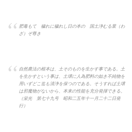
肥毒もて 穢れに穢れし日の本の 国土浄むる業（わ
ざ）ぞ尊き
自然農法の根本は、土そのものを生かす事である。土
を生かすという事は、土壌に人為肥料の如き不純物を
用いずどこ迄も清浄を保つのである。そうすれば土壌
は邪魔物がないから、本来の性能を充分発揮できる。
（栄光 第七十九号 昭和二五年十一月二十二日発
行）