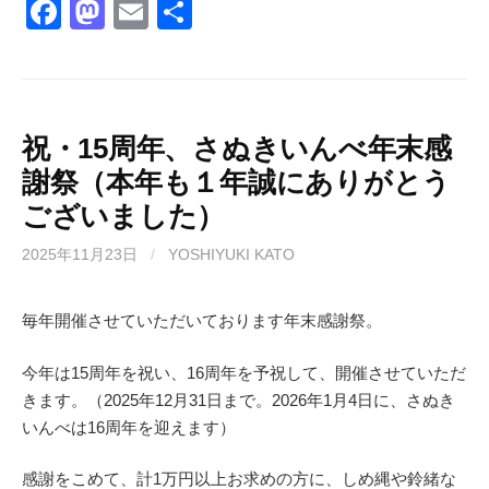
F
M
E
共
a
a
m
有
c
st
ail
e
o
b
d
祝・15周年、さぬきいんべ年末感
謝祭（本年も１年誠にありがとう
o
o
ございました）
o
n
k
2025年11月23日
/
YOSHIYUKI KATO
毎年開催させていただいております年末感謝祭。
今年は15周年を祝い、16周年を予祝して、開催させていただ
きます。（2025年12月31日まで。2026年1月4日に、さぬき
いんべは16周年を迎えます）
感謝をこめて、計1万円以上お求めの方に、しめ縄や鈴緒な