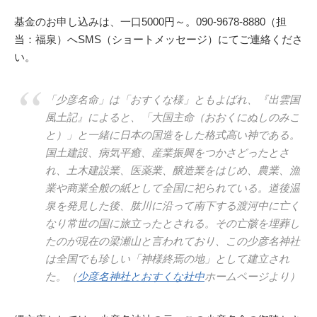
基金のお申し込みは、一口5000円～。090-9678-8880（担
当：福泉）へSMS（ショートメッセージ）にてご連絡くださ
い。
「少彦名命」は「おすくな様」ともよばれ、『出雲国
風土記』によると、「大国主命（おおくにぬしのみこ
と）」と一緒に日本の国造をした格式高い神である。
国土建設、病気平癒、産業振興をつかさどったとさ
れ、土木建設業、医薬業、醸造業をはじめ、農業、漁
業や商業全般の紙として全国に祀られている。道後温
泉を発見した後、肱川に沿って南下する渡河中に亡く
なり常世の国に旅立ったとされる。その亡骸を埋葬し
たのが現在の梁瀬山と言われており、この少彦名神社
は全国でも珍しい「神様終焉の地」として建立され
た。（
少彦名神社とおすくな社中
ホームページより）