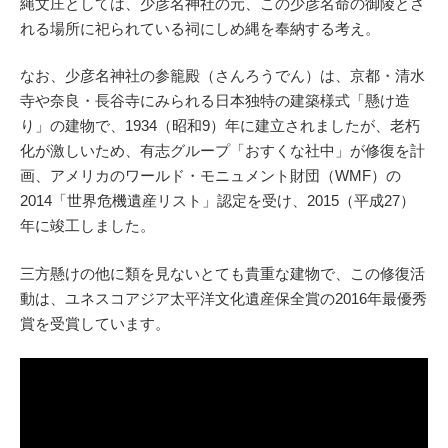
縄文庄としては、少彦名神社の元、この少彦名命の御陵とさ
れる場所に祀られている祠にしめ縄を奉納する考え。
なお、少彦名神社の参籠殿（さんろうでん）は、京都・清水
寺や奈良・長谷寺にみられる日本独特の建築様式「懸け造
り」の建物で、1934（昭和9）年に建立されましたが、老朽
化が激しいため、有志グループ「おすくな社中」が修復を計
画、アメリカのワールド・モニュメント財団（WMF）の
2014「世界危機遺産リスト」認定を受け、2015（平成27）
年に竣工しました。
三方懸けの他に類を見ないとても貴重な建物で、この修復活
動は、ユネスコアジア太平洋文化遺産保全賞の2016年最優秀
賞を受賞しています。