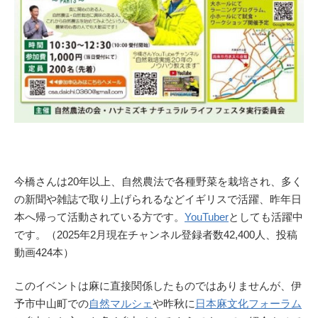
今橋さんは20年以上、自然農法で各種野菜を栽培され、多く
の新聞や雑誌で取り上げられるなどイギリスで活躍、昨年日
本へ帰って活動されている方です。
YouTuber
としても活躍中
です。（2025年2月現在チャンネル登録者数42,400人、投稿
動画424本）
このイベントは麻に直接関係したものではありませんが、伊
予市中山町での
自然マルシェ
や昨秋に
日本麻文化フォーラム