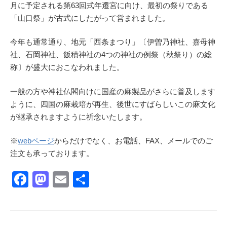
月に予定される第63回式年遷宮に向け、最初の祭りである
「山口祭」が古式にしたがって営まれました。
今年も通常通り、地元「西条まつり」〔伊曽乃神社、嘉母神
社、石岡神社、飯積神社の4つの神社の例祭（秋祭り）の総
称〕が盛大におこなわれました。
一般の方や神社仏閣向けに国産の麻製品がさらに普及します
ように、四国の麻栽培が再生、後世にすばらしいこの麻文化
が継承されますように祈念いたします。
※
webページ
からだけでなく、お電話、FAX、メールでのご
注文も承っております。
F
M
E
共
a
a
m
有
c
st
ail