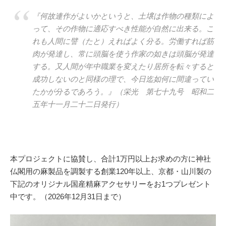
『何故連作がよいかというと、土壌は作物の種類によ
って、その作物に適応すべき性能が自然に出来る。こ
れも人間に譬（たと）えればよく分る。労働すれば筋
肉が発達し、常に頭脳を使う作家の如きは頭脳が発達
する。又人間が年中職業を変えたり居所を転々すると
成功しないのと同様の理で、今日迄如何に間違ってい
たかが分るであろう。』（栄光 第七十九号 昭和二
五年十一月二十二日発行）
本プロジェクトに協賛し、合計1万円以上お求めの方に神社
仏閣用の麻製品を調製する創業120年以上、京都・山川製の
下記のオリジナル国産精麻アクセサリーをお1つプレゼント
中です。（2026年12月31日まで）