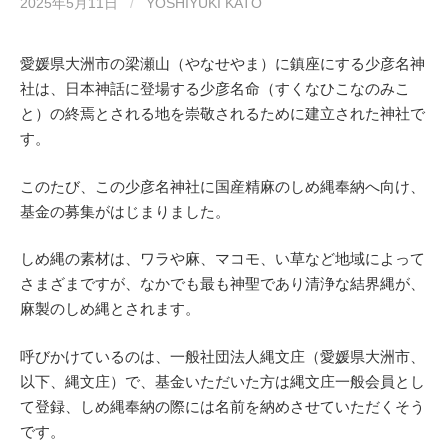
k
2025年5月11日
/
YOSHIYUKI KATO
愛媛県大洲市の梁瀬山（やなせやま）に鎮座にする少彦名神
社は、日本神話に登場する少彦名命（すくなひこなのみこ
と）の終焉とされる地を崇敬されるために建立された神社で
す。
このたび、この少彦名神社に国産精麻のしめ縄奉納へ向け、
基金の募集がはじまりました。
しめ縄の素材は、ワラや麻、マコモ、い草など地域によって
さまざまですが、なかでも最も神聖であり清浄な結界縄が、
麻製のしめ縄とされます。
呼びかけているのは、一般社団法人縄文庄（愛媛県大洲市、
以下、縄文庄）で、基金いただいた方は縄文庄一般会員とし
て登録、しめ縄奉納の際には名前を納めさせていただくそう
です。