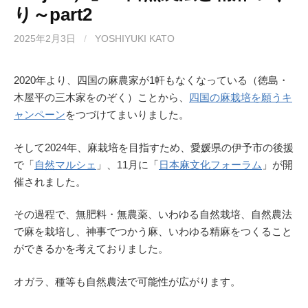
り～part2
k
2025年2月3日
/
YOSHIYUKI KATO
2020年より、四国の麻農家が1軒もなくなっている（徳島・
木屋平の三木家をのぞく）ことから、
四国の麻栽培を願うキ
ャンペーン
をつづけてまいりました。
そして2024年、麻栽培を目指すため、愛媛県の伊予市の後援
で「
自然マルシェ
」、11月に「
日本麻文化フォーラム
」が開
催されました。
その過程で、無肥料・無農薬、いわゆる自然栽培、自然農法
で麻を栽培し、神事でつかう麻、いわゆる精麻をつくること
ができるかを考えておりました。
オガラ、種等も自然農法で可能性が広がります。