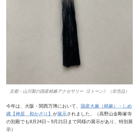
京都・山川製の国産精麻アクセサリー《2トーン》（非売品）
今年は、大阪・関西万博において、
国産大麻（精麻）・しめ
縄【神居 和かざり】
が
展示
されました。（高野山金剛峯寺
の別殿でも8月24日～9月21日まで同様の展示があり、特別展
示）