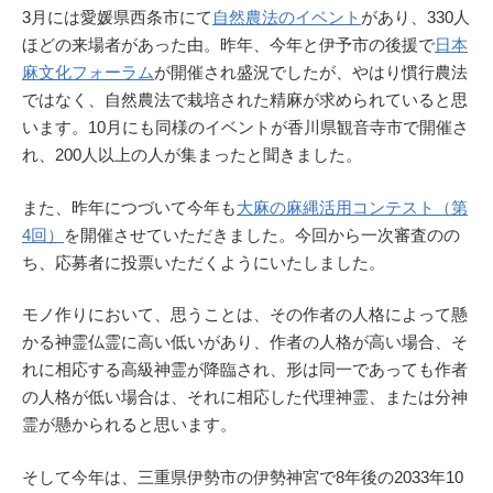
3月には愛媛県西条市にて
自然農法のイベント
があり、330人
ほどの来場者があった由。昨年、今年と伊予市の後援で
日本
麻文化フォーラム
が開催され盛況でしたが、やはり慣行農法
ではなく、自然農法で栽培された精麻が求められていると思
います。10月にも同様のイベントが香川県観音寺市で開催さ
れ、200人以上の人が集まったと聞きました。
また、昨年につづいて今年も
大麻の麻縄活用コンテスト（第
4回）
を開催させていただきました。今回から一次審査のの
ち、応募者に投票いただくようにいたしました。
モノ作りにおいて、思うことは、その作者の人格によって懸
かる神霊仏霊に高い低いがあり、作者の人格が高い場合、そ
れに相応する高級神霊が降臨され、形は同一であっても作者
の人格が低い場合は、それに相応した代理神霊、または分神
霊が懸かられると思います。
そして今年は、三重県伊勢市の伊勢神宮で8年後の2033年10