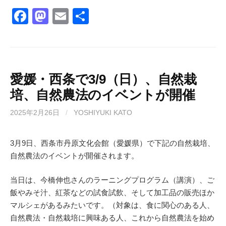
F
M
E
共
a
a
m
有
c
st
ail
e
o
b
d
愛媛・西条で3/9（日）、自然栽
培、自然農法のイベントが開催
o
o
o
n
2025年2月26日
/
YOSHIYUKI KATO
k
3月9日、西条市丹原文化会館（愛媛県）で下記の自然栽培、
自然農法のイベントが開催されます。
当日は、今橋伸也さんのラーニングプログラム（講演）、ご
飯やみそ汁、紅茶などの試食試飲、そして加工品の販売ほか
マルシェがあるみたいです。（対象は、食に関心のある人、
自然農法・自然栽培に興味ある人、これから自然農法を始め