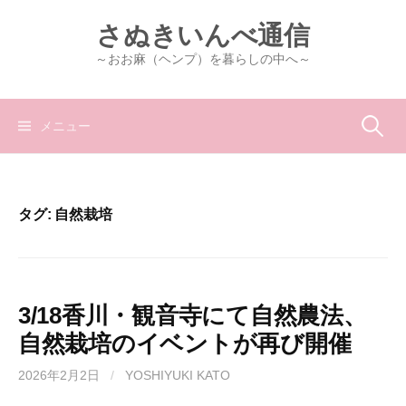
コ
さぬきいんべ通信
ン
テ
～おお麻（ヘンプ）を暮らしの中へ～
ン
ツ
へ
検
メニュー
ス
キ
索:
ッ
プ
タグ:
自然栽培
3/18香川・観音寺にて自然農法、
自然栽培のイベントが再び開催
2026年2月2日
/
YOSHIYUKI KATO