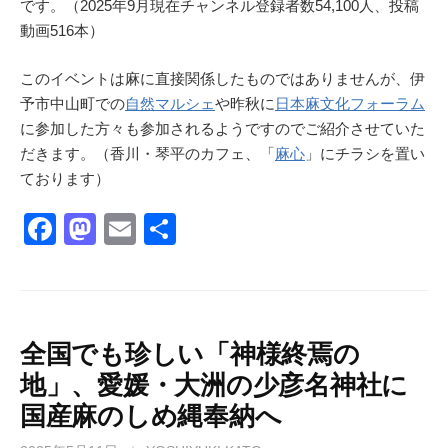
です。（2025年9月現在チャンネル登録者数54,100人、投稿
動画516本）
このイベントは麻に直接関係したものではありませんが、伊
予市中山町での
自然マルシェ
や昨秋に
日本麻文化フォーラム
に参加した方々も参加されるようですのでご紹介させていた
だきます。（香川・琴平のカフェ、「
麻心
」にチラシを置い
ております）
F
M
E
共
a
a
m
有
c
st
ail
e
o
b
d
全国でも珍しい「神様終焉の
地」、愛媛・大洲の少彦名神社に
o
o
国産麻のしめ縄奉納へ
o
n