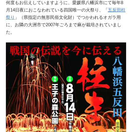
何度もお伝えしていますように、愛媛県八幡浜市にて毎年8
月14日夜におこなわれている四国唯一の火祭り、「
五反田柱
祭り
」（県指定の無形民俗文化財）でつかわれるオガラ用
に、お隣の大洲市で2007年ごろまで麻が栽培されていまし
た。