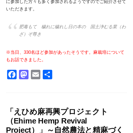
に参加した方々も多く参加されるようですのでご紹介させて
いただきます。
肥毒もて 穢れに穢れし日の本の 国土浄むる業（わ
ざ）ぞ尊き
※当日、330名ほど参加があったそうです。麻栽培について
もお話できました。
F
M
E
共
a
a
m
有
c
st
ail
e
o
b
d
「えひめ麻再興プロジェクト
（Ehime Hemp Revival
o
o
Project）」～自然農法と精麻づく
o
n