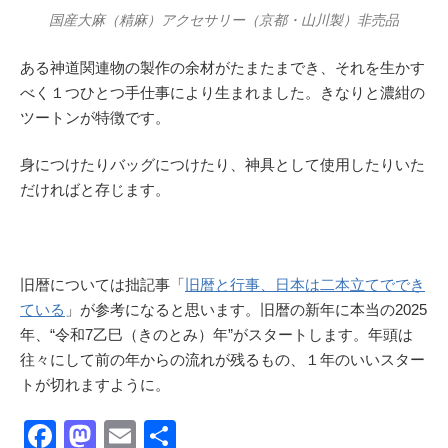
国産大麻（精麻）アクセサリー（京都・山川製）非売品
ある神道関連物の製作の余材がたまたまでき、それを生かす
べく１つひとつ手仕事により生まれました。きなりと濃紺の
ツートンが特徴です。
身につけたりバッグにつけたり、神具として使用したりいた
だければと存じます。
旧暦については拙記事「
旧暦と行事、日本は二本立てででき
ている
」が参考になると思います。旧暦の新年に本当の2025
年、“令和7乙巳（きのとみ）年”がスタートします。年頭は
往々にして前の年からの流れが残るもの、１年のいいスター
トが切れますように。
F
M
E
共