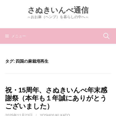
コ
さぬきいんべ通信
ン
テ
～おお麻（ヘンプ）を暮らしの中へ～
ン
ツ
へ
検
メニュー
ス
キ
索:
ッ
プ
タグ:
四国の麻栽培再生
祝・15周年、さぬきいんべ年末感
謝祭（本年も１年誠にありがとう
ございました）
2025年11月23日
/
YOSHIYUKI KATO