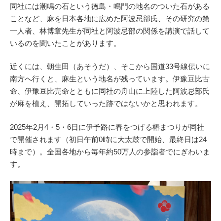
同社には潮鳴の石という徳島・鳴門の地名のついた石がある
ことなど、麻を日本各地に広めた阿波忌部氏、その研究の第
一人者、林博章先生が同社と阿波忌部の関係を講演で話して
いるのを聞いたことがあります。
近くには、朝生田（あそうだ）、そこから国道33号線伝いに
南方へ行くと、麻生という地名が残っています。伊豫豆比古
命、伊豫豆比売命とともに同社の舟山に上陸した阿波忌部氏
が麻を植え、開拓していった跡ではないかと思われます。
2025年2月4・5・6日に伊予路に春をつげる椿まつりが同社
で開催されます（初日午前0時に大太鼓で開始、最終日は24
時まで）。全国各地から毎年約50万人の参詣者でにぎわいま
す。