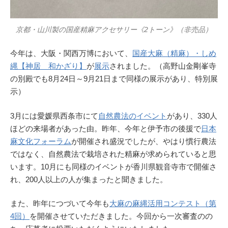
京都・山川製の国産精麻アクセサリー《2トーン》（非売品）
今年は、大阪・関西万博において、
国産大麻（精麻）・しめ
縄【神居 和かざり】
が
展示
されました。（高野山金剛峯寺
の別殿でも8月24日～9月21日まで同様の展示があり、特別展
示）
3月には愛媛県西条市にて
自然農法のイベント
があり、330人
ほどの来場者があった由。昨年、今年と伊予市の後援で
日本
麻文化フォーラム
が開催され盛況でしたが、やはり慣行農法
ではなく、自然農法で栽培された精麻が求められていると思
います。10月にも同様のイベントが香川県観音寺市で開催さ
れ、200人以上の人が集まったと聞きました。
また、昨年につづいて今年も
大麻の麻縄活用コンテスト（第
4回）
を開催させていただきました。今回から一次審査のの