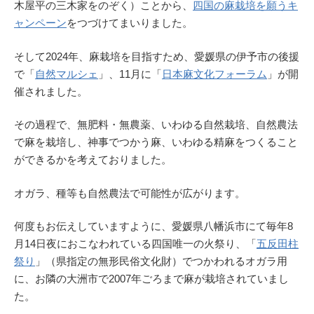
木屋平の三木家をのぞく）ことから、
四国の麻栽培を願うキ
ャンペーン
をつづけてまいりました。
そして2024年、麻栽培を目指すため、愛媛県の伊予市の後援
で「
自然マルシェ
」、11月に「
日本麻文化フォーラム
」が開
催されました。
その過程で、無肥料・無農薬、いわゆる自然栽培、自然農法
で麻を栽培し、神事でつかう麻、いわゆる精麻をつくること
ができるかを考えておりました。
オガラ、種等も自然農法で可能性が広がります。
何度もお伝えしていますように、愛媛県八幡浜市にて毎年8
月14日夜におこなわれている四国唯一の火祭り、「
五反田柱
祭り
」（県指定の無形民俗文化財）でつかわれるオガラ用
に、お隣の大洲市で2007年ごろまで麻が栽培されていまし
た。