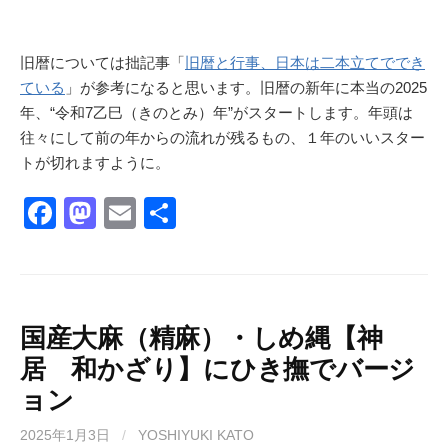
旧暦については拙記事「
旧暦と行事、日本は二本立てででき
ている
」が参考になると思います。旧暦の新年に本当の2025
年、“令和7乙巳（きのとみ）年”がスタートします。年頭は
往々にして前の年からの流れが残るもの、１年のいいスター
トが切れますように。
F
M
E
共
a
a
m
有
c
st
ail
e
o
b
d
国産大麻（精麻）・しめ縄【神
居 和かざり】にひき撫でバージ
o
o
ョン
o
n
k
2025年1月3日
/
YOSHIYUKI KATO