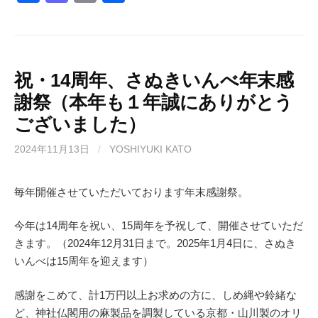
a
a
m
有
c
st
ail
e
o
b
d
祝・14周年、さぬきいんべ年末感
謝祭（本年も１年誠にありがとう
o
o
ございました）
o
n
k
2024年11月13日
/
YOSHIYUKI KATO
毎年開催させていただいております年末感謝祭。
今年は14周年を祝い、15周年を予祝して、開催させていただ
きます。（2024年12月31日まで。2025年1月4日に、さぬき
いんべは15周年を迎えます）
感謝をこめて、計1万円以上お求めの方に、しめ縄や鈴緒な
ど、神社仏閣用の麻製品を調製している京都・山川製のオリ