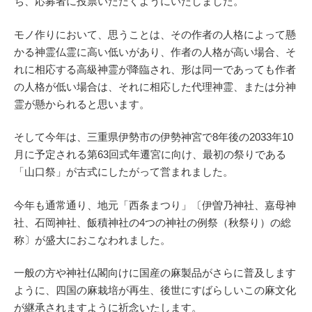
ち、応募者に投票いただくようにいたしました。
モノ作りにおいて、思うことは、その作者の人格によって懸
かる神霊仏霊に高い低いがあり、作者の人格が高い場合、そ
れに相応する高級神霊が降臨され、形は同一であっても作者
の人格が低い場合は、それに相応した代理神霊、または分神
霊が懸かられると思います。
そして今年は、三重県伊勢市の伊勢神宮で8年後の2033年10
月に予定される第63回式年遷宮に向け、最初の祭りである
「山口祭」が古式にしたがって営まれました。
今年も通常通り、地元「西条まつり」〔伊曽乃神社、嘉母神
社、石岡神社、飯積神社の4つの神社の例祭（秋祭り）の総
称〕が盛大におこなわれました。
一般の方や神社仏閣向けに国産の麻製品がさらに普及します
ように、四国の麻栽培が再生、後世にすばらしいこの麻文化
が継承されますように祈念いたします。