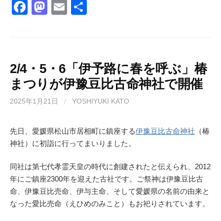
F
M
E
共
a
a
m
有
c
st
ail
e
o
b
d
2/4・5・6「伊予路に春を呼ぶ」椿
まつりが伊豫豆比古命神社で開催
o
o
o
n
2025年1月21日
/
YOSHIYUKI KATO
k
先日、愛媛県松山市居相町に鎮座する
伊豫豆比古命神社
（椿
神社）に初詣に行ってまいりました。
同社は第七代孝霊天皇の時代に創建されたと伝えられ、2012
年にご鎮座2300年を迎えた古社です。ご祭神は伊豫豆比古
命、伊豫豆比売命、伊与主命、そして愛媛県の名前の由来と
なった愛比売命（えひめのみこと）もお祀りされています。