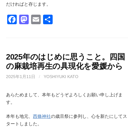
だければと存じます。
F
M
E
共
a
a
m
有
c
st
ail
e
o
b
d
2025年のはじめに思うこと。四国
の麻栽培再生の具現化を愛媛から
o
o
o
n
2025年1月11日
/
YOSHIYUKI KATO
k
あらためまして、本年もどうぞよろしくお願い申し上げま
す。
本年も地元、
西條神社
の歳旦祭に参列し、心を新たにしてス
タートしました。