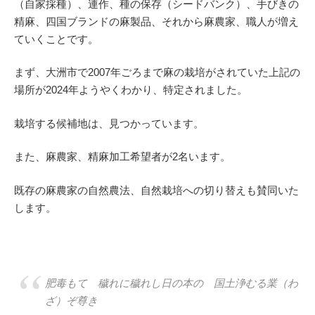
（自家採種）、連作、種の保存（シードバンク）、手びきの
精麻、四国ブランドの麻製品、それから麻農家、職人が増え
ていくことです。
まず、大洲市で2007年ごろまで麻の栽培がされていた上記の
場所が2024年ようやくわかり、特定されました。
栽培する候補地は、見つかっています。
また、麻農家、精麻加工希望者が2名います。
既存の麻農家の自然農法、自然栽培への切り替えも賛同いた
します。
肥毒もて 穢れに穢れし日の本の 国土浄むる業（わ
ざ）ぞ尊き