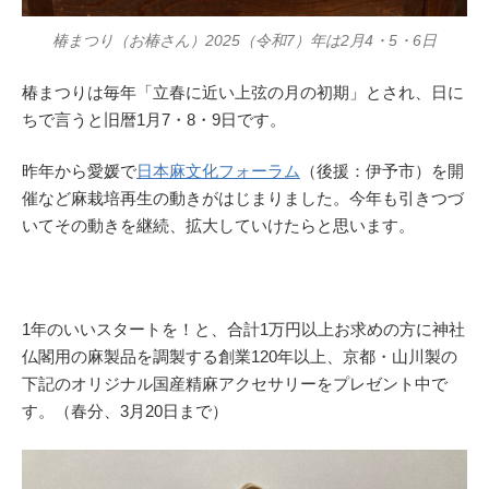
椿まつり（お椿さん）2025（令和7）年は2月4・5・6日
椿まつりは毎年「立春に近い上弦の月の初期」とされ、日に
ちで言うと旧暦1月7・8・9日です。
昨年から愛媛で
日本麻文化フォーラム
（後援：伊予市）を開
催など麻栽培再生の動きがはじまりました。今年も引きつづ
いてその動きを継続、拡大していけたらと思います。
1年のいいスタートを！と、合計1万円以上お求めの方に神社
仏閣用の麻製品を調製する創業120年以上、京都・山川製の
下記のオリジナル国産精麻アクセサリーをプレゼント中で
す。（春分、3月20日まで）