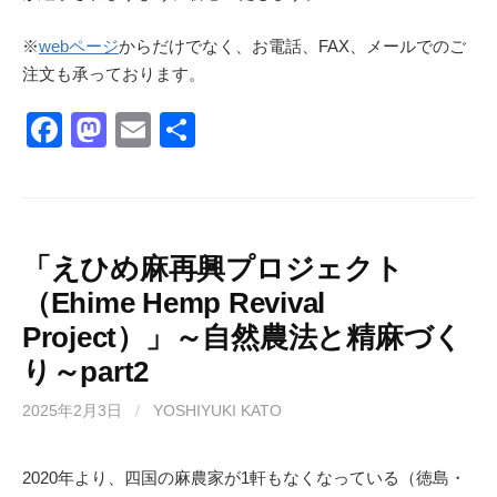
※
webページ
からだけでなく、お電話、FAX、メールでのご
注文も承っております。
F
M
E
共
a
a
m
有
c
st
ail
e
o
b
d
「えひめ麻再興プロジェクト
（Ehime Hemp Revival
o
o
Project）」～自然農法と精麻づく
o
n
り～part2
k
2025年2月3日
/
YOSHIYUKI KATO
2020年より、四国の麻農家が1軒もなくなっている（徳島・