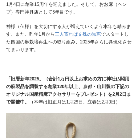
1月4日に創業15周年を迎えました。そして、おお麻（ヘン
プ）専門神具店として5年目です。
神様（仏様）を大切にする人が増えていくよう本年も励みま
す。また、昨年1月から
三人寄れば文殊の知恵
でスタートし
た四国の麻栽培再生への取り組み、2025年さらに具現化させ
てまいります。
「旧暦新年2025」（合計1万円以上お求めの方に神社仏閣用
の麻製品を調製する創業120年以上、京都・山川製の下記の
オリジナル国産精麻アクセサリーをプレゼント）を2月2日ま
で開催中。
（本年は旧正月は1月29日、立春は2月3日）