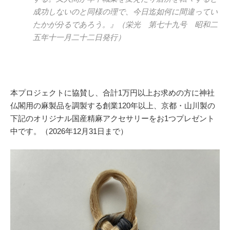
成功しないのと同様の理で、今日迄如何に間違ってい
たかが分るであろう。』（栄光 第七十九号 昭和二
五年十一月二十二日発行）
本プロジェクトに協賛し、合計1万円以上お求めの方に神社
仏閣用の麻製品を調製する創業120年以上、京都・山川製の
下記のオリジナル国産精麻アクセサリーをお1つプレゼント
中です。（2026年12月31日まで）