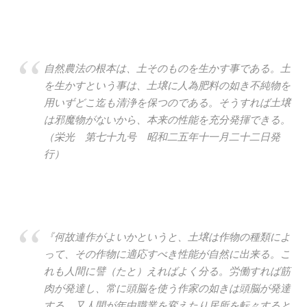
自然農法の根本は、土そのものを生かす事である。土
を生かすという事は、土壌に人為肥料の如き不純物を
用いずどこ迄も清浄を保つのである。そうすれば土壌
は邪魔物がないから、本来の性能を充分発揮できる。
（栄光 第七十九号 昭和二五年十一月二十二日発
行）
『何故連作がよいかというと、土壌は作物の種類によ
って、その作物に適応すべき性能が自然に出来る。こ
れも人間に譬（たと）えればよく分る。労働すれば筋
肉が発達し、常に頭脳を使う作家の如きは頭脳が発達
する。又人間が年中職業を変えたり居所を転々すると