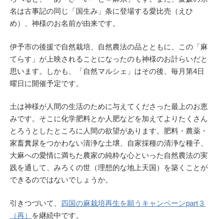
名は古事記の同じ「国生み」条に登場する愛比売（えひ
め）、神様のお名前が由来です。
伊予市の後援で自然栽培、自然農法の品とともに、この「麻
てらす」が上映されることになったのも神様のお計らいだと
思います。しかも、「自然マルシェ」はその後、毎月第4日
曜日に開催予定です。
土は神様が人間の生活のために与えてくださった最上のお恵
みです。そこに化学肥料とか人肥などを加えてよりたくさん
とろうとしたところに人間の欲望があります。肥料・農薬・
家畜糞尿をつかわない清浄な土壌、自家採種の清浄な種子、
大麻への愛情に満ちた農家の純粋な心といった自然農法の実
践を通して、みろくの世（理想的な地上天国）を築くことが
できるのではないでしょうか。
引きつづいて、
四国の麻栽培再生を願うキャンペーンpart３
（再）
を継続中です。