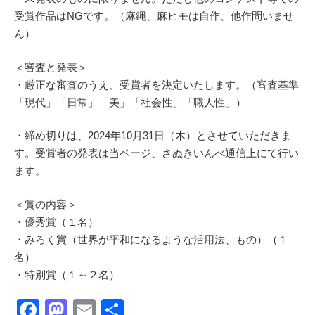
受賞作品はNGです。（麻縄、麻ヒモは自作、他作問いませ
ん）
＜審査と発表＞
・厳正な審査のうえ、受賞者を決定いたします。（審査基準
「現代」「日常」「美」「社会性」「職人性」）
・締め切りは、2024年10月31日（木）とさせていただきま
す。受賞者の発表は当ページ、さぬきいんべ通信上にて行い
ます。
＜賞の内容＞
・優秀賞（１名）
・みろく賞（世界が平和になるような活用法、もの）（１
名）
・特別賞（１～２名）
F
M
E
共