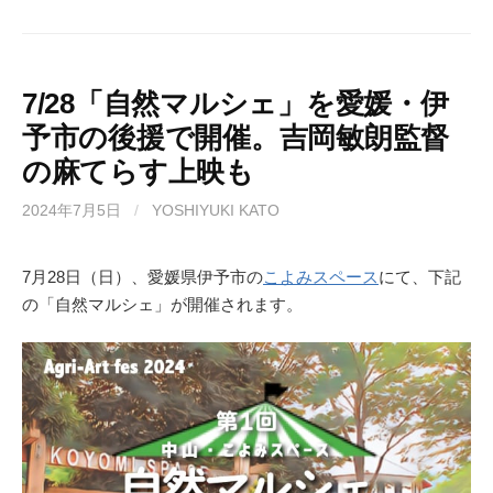
a
a
m
有
c
st
ail
e
o
b
d
7/28「自然マルシェ」を愛媛・伊
予市の後援で開催。吉岡敏朗監督
o
o
の麻てらす上映も
o
n
k
2024年7月5日
/
YOSHIYUKI KATO
7月28日（日）、愛媛県伊予市の
こよみスペース
にて、下記
の「自然マルシェ」が開催されます。