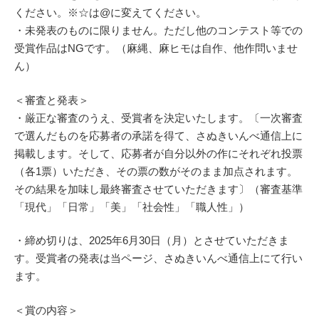
ください。※☆は@に変えてください。
・未発表のものに限りません。ただし他のコンテスト等での
受賞作品はNGです。（麻縄、麻ヒモは自作、他作問いませ
ん）
＜審査と発表＞
・厳正な審査のうえ、受賞者を決定いたします。〔一次審査
で選んだものを応募者の承諾を得て、さぬきいんべ通信上に
掲載します。そして、応募者が自分以外の作にそれぞれ投票
（各1票）いただき、その票の数がそのまま加点されます。
その結果を加味し最終審査させていただきます〕（審査基準
「現代」「日常」「美」「社会性」「職人性」）
・締め切りは、2025年6月30日（月）とさせていただきま
す。受賞者の発表は当ページ、さぬきいんべ通信上にて行い
ます。
＜賞の内容＞