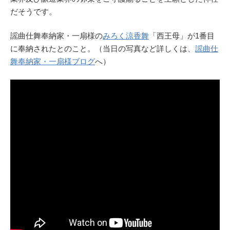
だそうです。
謡曲仕舞奉納家・一扇様の
みろく涼香舞
「西王母」が1番目
に奉納されたとのこと。（当日の写真など詳しくは、
謡曲仕
舞奉納家・一扇様ブログ
へ）