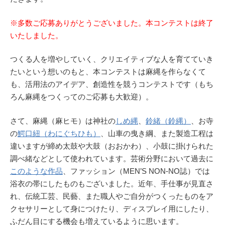
※多数ご応募ありがとうございました。
本コンテストは終了
いたしました。
つくる人を増やしていく、クリエイティブな人を育てていき
たいという想いのもと、本コンテストは麻縄を作らなくて
も、活用法のアイデア、創造性を競うコンテストです（もち
ろん麻縄をつくってのご応募も大歓迎）。
さて、麻縄（麻ヒモ）は神社の
しめ縄
、
鈴緒（鈴縄）
、お寺
の
鰐口紐（わにぐちひも）
、山車の曳き綱、また製造工程は
違いますが締め太鼓や大鼓（おおかわ）、小鼓に掛けられた
調べ緒などとして使われています。芸術分野において過去に
このような作品
、ファッション（MEN’S NON-NO誌）では
浴衣の帯にしたものもございました。近年、手仕事が見直さ
れ、伝統工芸、民藝、また職人やご自分がつくったものをア
クセサリーとして身につけたり、ディスプレイ用にしたり、
ふだん目にする機会も増えているように思います。