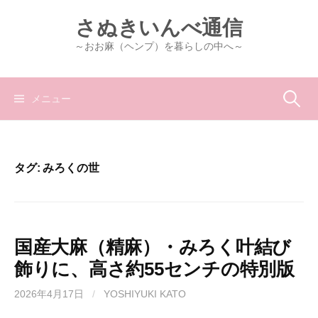
コ
さぬきいんべ通信
ン
テ
～おお麻（ヘンプ）を暮らしの中へ～
ン
ツ
へ
検
メニュー
ス
キ
索:
ッ
プ
タグ:
みろくの世
国産大麻（精麻）・みろく叶結び
飾りに、高さ約55センチの特別版
2026年4月17日
/
YOSHIYUKI KATO