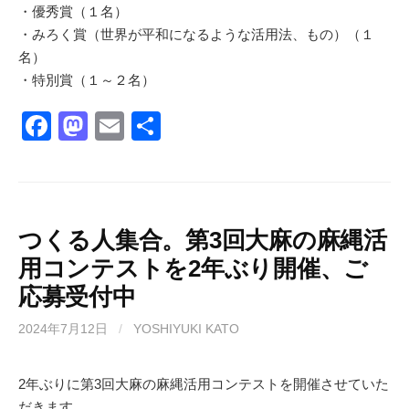
・優秀賞（１名）
・みろく賞（世界が平和になるような活用法、もの）（１
名）
・特別賞（１～２名）
F
M
E
共
a
a
m
有
c
st
ail
e
o
b
d
つくる人集合。第3回大麻の麻縄活
用コンテストを2年ぶり開催、ご
o
o
応募受付中
o
n
k
2024年7月12日
/
YOSHIYUKI KATO
2年ぶりに第3回大麻の麻縄活用コンテストを開催させていた
だきます。