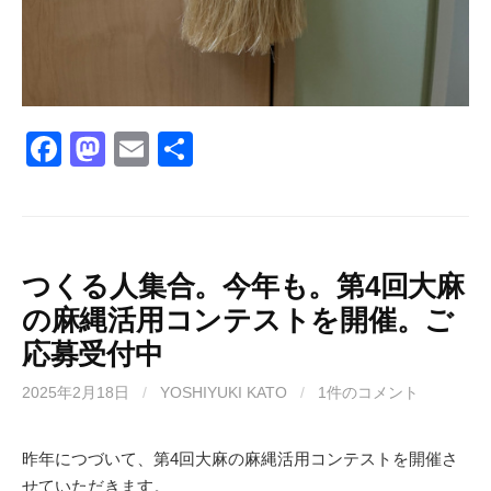
F
M
E
共
a
a
m
有
c
st
ail
e
o
b
d
つくる人集合。今年も。第4回大麻
の麻縄活用コンテストを開催。ご
o
o
応募受付中
o
n
k
2025年2月18日
/
YOSHIYUKI KATO
/
1件のコメント
昨年につづいて、第4回大麻の麻縄活用コンテストを開催さ
せていただきます。