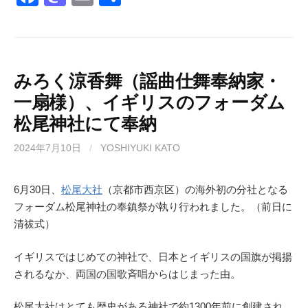
a
a
m
有
c
st
ail
e
o
b
d
みろく涼香舞（謡曲仕舞奉納家・
一扇様）、イギリスのフォーダム
o
o
松尾神社にて奉納
o
n
k
2024年7月10日
/
YOSHIYUKI KATO
6月30日、
松尾大社
（京都市西京区）の海外初の分社となる
フォーダム松尾神社の奉鎮祭が執り行われました。（前日に
清祓式）
イギリスではじめての神社で、日本とイギリスの国旗が掲揚
されるなか、両国の国歌斉唱からはじまった由。
松尾大社はとても歴史がある神社で約1300年前に創建され、