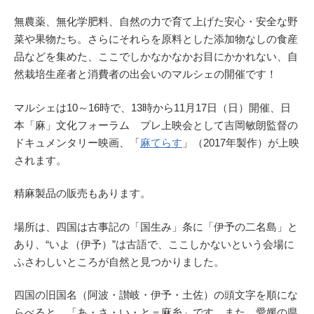
無農薬、無化学肥料、自然の力で育て上げた安心・安全な野
菜や果物たち。さらにそれらを原料とした添加物なしの食産
品などを集めた、ここでしかなかなかお目にかかれない、自
然栽培生産者と消費者の出会いのマルシェの開催です！
マルシェは10～16時で、13時から11月17日（日）開催、日
本「麻」文化フォーラム プレ上映会として吉岡敏朗監督の
ドキュメンタリー映画、「
麻てらす
」（2017年製作）が上映
されます。
精麻製品の販売もあります。
場所は、四国は古事記の「国生み」条に「伊予の二名島」と
あり、“いよ（伊予）”は古語で、ここしかないという会場に
ふさわしいところが自然と見つかりました。
四国の旧国名（阿波・讃岐・伊予・土佐）の頭文字を順にな
らべると、「あ・さ・い・と＝麻糸」です。また、愛媛の県