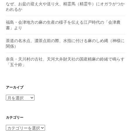
なぜ、お盆の迎え火や送り火、精霊馬（精霊牛）にオガラがつか
われるか
福島・会津地方の麻の生産の様子を伝える江戸時代の「会津農
書」より
茶道の名水点、濃茶点前の際、水指に付ける麻のしめ縄（神様に
関係）
奈良・天川村の古社、天河大弁財天社の国産精麻の鈴緒で鳴らす
「五十鈴」
アーカイブ
ア
ー
カ
イ
カテゴリー
ブ
カ