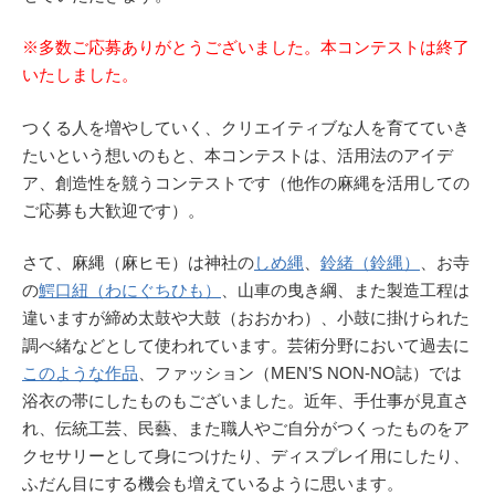
※多数ご応募ありがとうございました。本コンテストは終了
いたしました。
つくる人を増やしていく、クリエイティブな人を育てていき
たいという想いのもと、本コンテストは、活用法のアイデ
ア、創造性を競うコンテストです（他作の麻縄を活用しての
ご応募も大歓迎です）。
さて、麻縄（麻ヒモ）は神社の
しめ縄
、
鈴緒（鈴縄）
、お寺
の
鰐口紐（わにぐちひも）
、山車の曳き綱、また製造工程は
違いますが締め太鼓や大鼓（おおかわ）、小鼓に掛けられた
調べ緒などとして使われています。芸術分野において過去に
このような作品
、ファッション（MEN’S NON-NO誌）では
浴衣の帯にしたものもございました。近年、手仕事が見直さ
れ、伝統工芸、民藝、また職人やご自分がつくったものをア
クセサリーとして身につけたり、ディスプレイ用にしたり、
ふだん目にする機会も増えているように思います。