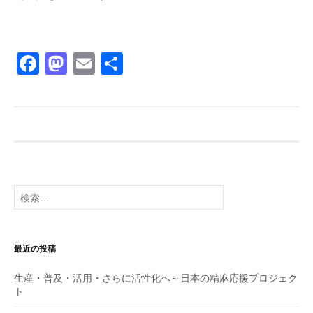
F
M
E
共
a
a
m
有
c
st
ail
e
o
b
d
o
o
検
o
n
索:
k
最近の投稿
生産・普及・活用・さらに活性化へ～日本の精麻応援プロジェク
ト