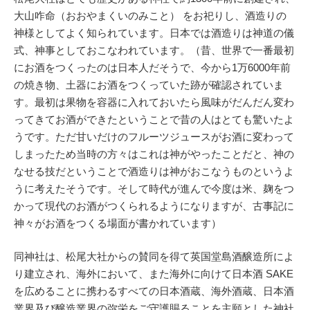
大山咋命（おおやまくいのみこと） をお祀りし、酒造りの
神様としてよく知られています。日本では酒造りは神道の儀
式、神事としておこなわれています。（昔、世界で一番最初
にお酒をつくったのは日本人だそうで、今から1万6000年前
の焼き物、土器にお酒をつくっていた跡が確認されていま
す。最初は果物を容器に入れておいたら風味がだんだん変わ
ってきてお酒ができたということで昔の人はとても驚いたよ
うです。ただ甘いだけのフルーツジュースがお酒に変わって
しまったため当時の方々はこれは神がやったことだと、神の
なせる技だということで酒造りは神がおこなうものというよ
うに考えたそうです。そして時代が進んで今度は米、麹をつ
かって現代のお酒がつくられるようになりますが、古事記に
神々がお酒をつくる場面が書かれています）
同神社は、松尾大社からの賛同を得て英国堂島酒醸造所によ
り建立され、海外において、また海外に向けて日本酒 SAKE
を広めることに携わるすべての日本酒蔵、海外酒蔵、日本酒
業界及び醸造業界の弥栄をご守護賜ることを主願とした神社