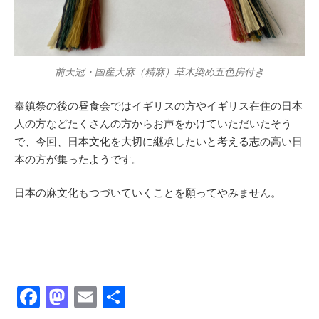
前天冠・国産大麻（精麻）草木染め五色房付き
奉鎮祭の後の昼食会ではイギリスの方やイギリス在住の日本
人の方などたくさんの方からお声をかけていただいたそう
で、今回、日本文化を大切に継承したいと考える志の高い日
本の方が集ったようです。
日本の麻文化もつづいていくことを願ってやみません。
F
M
E
共