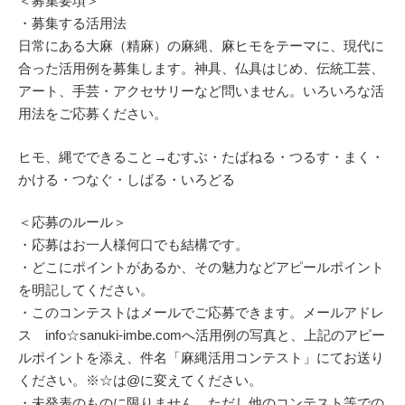
＜募集要項＞
・募集する活用法
日常にある大麻（精麻）の麻縄、麻ヒモをテーマに、現代に
合った活用例を募集します。神具、仏具はじめ、伝統工芸、
アート、手芸・アクセサリーなど問いません。いろいろな活
用法をご応募ください。
ヒモ、縄でできること→むすぶ・たばねる・つるす・まく・
かける・つなぐ・しばる・いろどる
＜応募のルール＞
・応募はお一人様何口でも結構です。
・どこにポイントがあるか、その魅力などアピールポイント
を明記してください。
・このコンテストはメールでご応募できます。メールアドレ
ス info☆sanuki-imbe.comへ活用例の写真と、上記のアピー
ルポイントを添え、件名「麻縄活用コンテスト」にてお送り
ください。※☆は@に変えてください。
・未発表のものに限りません。ただし他のコンテスト等での