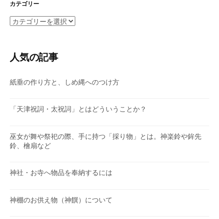
イ
カテゴリー
ブ
カ
テ
ゴ
リ
人気の記事
ー
紙垂の作り方と、しめ縄へのつけ方
「天津祝詞・太祝詞」とはどういうことか？
巫女が舞や祭祀の際、手に持つ「採り物」とは。神楽鈴や鉾先
鈴、檜扇など
神社・お寺へ物品を奉納するには
神棚のお供え物（神饌）について