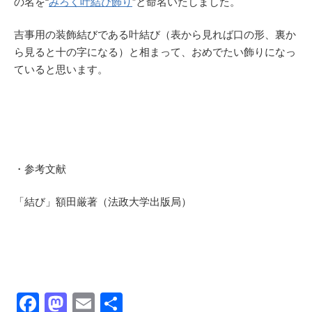
の名を“
みろく叶結び飾り
”と命名いたしました。
吉事用の装飾結びである叶結び（表から見れば口の形、裏か
ら見ると十の字になる）と相まって、おめでたい飾りになっ
ていると思います。
・参考文献
「結び」額田厳著（法政大学出版局）
F
M
E
共