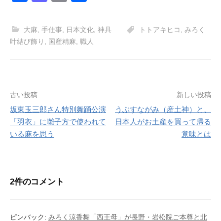
a
a
m
有
c
st
ail
大麻
,
手仕事
,
日本文化
,
神具
トトアキヒコ
,
みろく
e
o
叶結び飾り
,
国産精麻
,
職人
b
d
o
o
o
n
投
古い投稿
新しい投稿
k
坂東玉三郎さん特別舞踊公演
うぶすながみ（産土神）と、
稿
「羽衣」に囃子方で使われて
日本人がお土産を買って帰る
ナ
いる麻を思う
意味とは
ビ
ゲ
2件のコメント
ー
シ
ピンバック:
みろく涼香舞「西王母」が長野・岩松院ご本尊と北