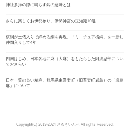
神社参拝の際に鳴らす鈴の意味とは
さらに楽しくお伊勢参り。伊勢神宮の豆知識10選
横綱が土俵入りで締める綱を再現、「ミニチュア横綱」を一新し
仲間入りして4年
四国はじめ、日本各地に麻（大麻）をもたらした阿波忌部につい
ておさらい
日本一質の良い精麻、群馬県東吾妻町（旧吾妻町岩島）の「岩島
麻」について
Copyright(C) 2019-2024 さぬきいんべ All rights Reserved.