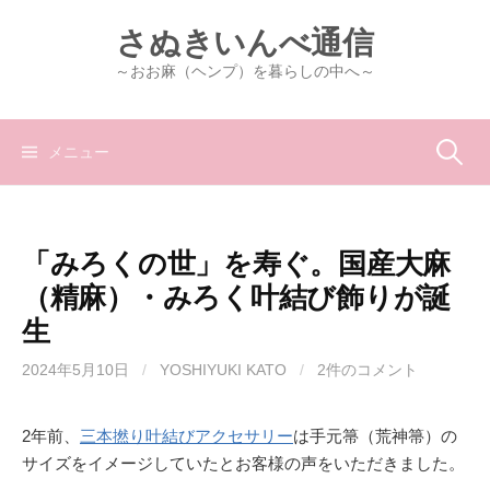
コ
さぬきいんべ通信
ン
テ
～おお麻（ヘンプ）を暮らしの中へ～
ン
ツ
へ
検
メニュー
ス
キ
索:
ッ
「みろくの世」を寿ぐ。国産大麻
プ
（精麻）・みろく叶結び飾りが誕
生
2024年5月10日
/
YOSHIYUKI KATO
/
2件のコメント
2年前、
三本撚り叶結びアクセサリー
は手元箒（荒神箒）の
サイズをイメージしていたとお客様の声をいただきました。