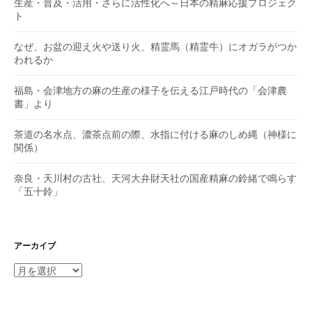
生産・普及・活用・さらに活性化へ～日本の精麻応援プロジェク
ト
なぜ、お盆の迎え火や送り火、精霊馬（精霊牛）にオガラがつか
われるか
福島・会津地方の麻の生産の様子を伝える江戸時代の「会津農
書」より
茶道の名水点、濃茶点前の際、水指に付ける麻のしめ縄（神様に
関係）
奈良・天川村の古社、天河大弁財天社の国産精麻の鈴緒で鳴らす
「五十鈴」
アーカイブ
ア
ー
カ