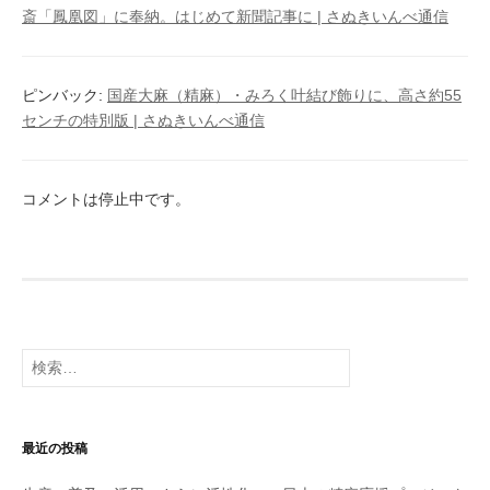
ョ
斎「鳳凰図」に奉納。はじめて新聞記事に | さぬきいんべ通信
ン
ピンバック:
国産大麻（精麻）・みろく叶結び飾りに、高さ約55
センチの特別版 | さぬきいんべ通信
コメントは停止中です。
検
索:
最近の投稿