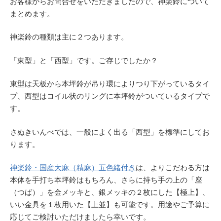
お客様からお問合せをいただきましたので、神楽鈴について
まとめます。
神楽鈴の種類は主に２つあります。
「東型」と「西型」です。ご存じでしたか？
東型は天板から本坪鈴が吊り環によりつり下がっているタイ
プ、西型はコイル状のリングに本坪鈴がついているタイプで
す。
さぬきいんべでは、一般によく出る「西型」を標準にしてお
ります。
神楽鈴・国産大麻（精麻）五色緒付き
は、よりこだわる方は
本体を手打ち本坪鈴はもちろん、さらに持ち手の上の「座
（つば）」を金メッキと、銀メッキの２枚にした【極上】、
いい金具を１枚用いた【上並】も可能です。用途やご予算に
応じてご検討いただけましたら幸いです。