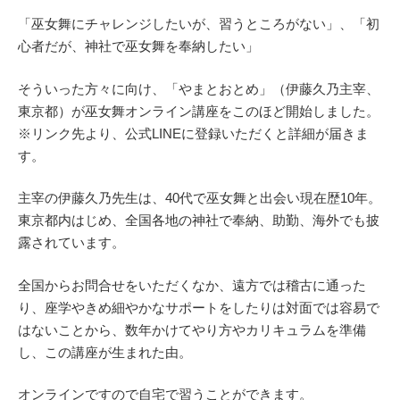
「巫女舞にチャレンジしたいが、習うところがない」、「初
心者だが、神社で巫女舞を奉納したい」
そういった方々に向け、「やまとおとめ」（伊藤久乃主宰、
東京都）が巫女舞オンライン講座をこのほど開始しました。
※リンク先より、公式LINEに登録いただくと詳細が届きま
す。
主宰の伊藤久乃先生は、40代で巫女舞と出会い現在歴10年。
東京都内はじめ、全国各地の神社で奉納、助勤、海外でも披
露されています。
全国からお問合せをいただくなか、遠方では稽古に通った
り、座学やきめ細やかなサポートをしたりは対面では容易で
はないことから、数年かけてやり方やカリキュラムを準備
し、この講座が生まれた由。
オンラインですので自宅で習うことができます。