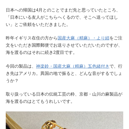
日本への帰国は4月とのことでまだ先と思っていたところ、
「日本にいる友人がこちらへくるので、そこへ送ってほし
い」とご依頼をいただきました。
昨年イギリス在住の方から
国産大麻（精麻）・より紐
をご注
文をいただき国際郵便でお送りさせていただいたのですが、
海を渡るのはそれに続き2度目です。
今回の製品は、
神楽鈴・国産大麻（精麻）五色緒付き
で、行
き先はアメリカ。異国の地で振ると、どんな音がするでしょ
うか？
取り扱っている日本の伝統工芸の粋、京都・山川の麻製品が
海を渡るのはとてもうれしいです。