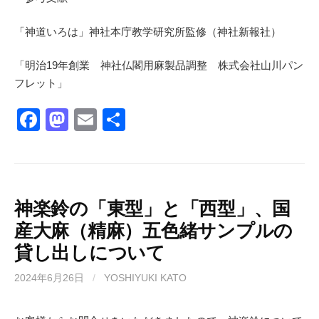
「神道いろは」神社本庁教学研究所監修（神社新報社）
「明治19年創業 神社仏閣用麻製品調整 株式会社山川パン
フレット」
F
M
E
共
a
a
m
有
c
st
ail
e
o
b
d
神楽鈴の「東型」と「西型」、国
産大麻（精麻）五色緒サンプルの
o
o
貸し出しについて
o
n
k
2024年6月26日
/
YOSHIYUKI KATO