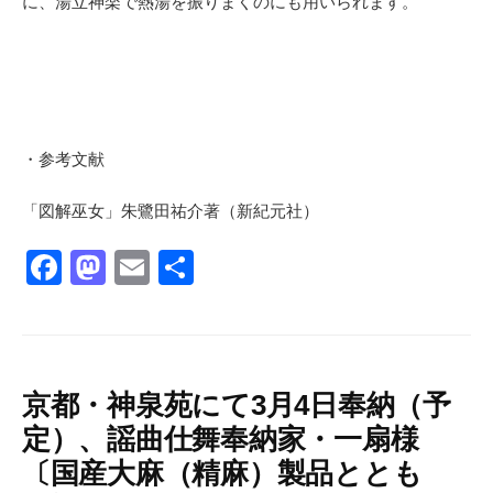
に、湯立神楽で熱湯を振りまくのにも用いられます。
・参考文献
「図解巫女」朱鷺田祐介著（新紀元社）
F
M
E
共
a
a
m
有
c
st
ail
e
o
b
d
京都・神泉苑にて3月4日奉納（予
定）、謡曲仕舞奉納家・一扇様
o
o
〔国産大麻（精麻）製品ととも
o
n