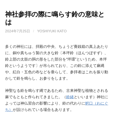
e
o
b
d
神社参拝の際に鳴らす鈴の意味と
は
o
o
o
n
2024年7月25日
/
YOSHIYUKI KATO
k
多くの神社には、拝殿の中央、ちょうど賽銭箱の真上あたり
に、銅や真ちゅう製の大きな鈴〔本坪鈴（ほんつぼすず）、
鈴上部の太鼓の胴の形をした部分を“坪環”というため、本坪
鈴というようです〕が吊られており、この鈴に添えて麻縄
や、紅白・五色の布などを垂らして、参拝者はこれを振り動
かして鈴を鳴らし、お参りをします。
神聖なる鈴を鳴らす縄であるため、古来神聖な植物とされる
麻でもともと作られてきました。（
鈴緒
といいます）神社に
よっては神仏習合の影響により、鈴の代わりに
鰐口（わにぐ
ち）
が設けられている場合もあります。