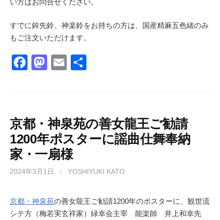
い方はお問合せください。
すでに鉾先鈴、神楽鈴をお持ちの方は、国産精麻五色緒のみ
もご注文いただけます。
F
M
E
共
a
a
m
有
c
st
ail
e
o
b
d
京都・神泉苑の善女龍王ご勧請
1200年ポスターに謡曲仕舞奉納
o
o
家・一扇様
o
n
k
2024年3月1日
/
YOSHIYUKI KATO
京都・神泉苑
の善女龍王ご勧請1200年のポスターに、観世流
シテ方（梅若実玄祥家）緑幸会主宰 能楽師 井上和幸先