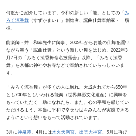
何度かご紹介しています、令和の新しい「能」としての「
み
ろく涼香舞
（すずかまい）」創始者、謡曲仕舞奉納家・一扇
様。
能楽師・井上和幸先生に師事、2009年からお能の仕舞を謡い
ながら舞う「謡曲仕舞」という新しい舞をはじめ、2022年3
月7日の「みろく涼香舞命名披露会」以降、「みろく涼香
舞」を京都の神社やお寺などで奉納されていらっしゃいま
す。
「みろく涼香舞」が多くの人に触れ、大成されてから650年
とも700年ともいわれる能楽（世界無形文化遺産）に興味を
もっていただく一助になれたら、また、心の平和を感じてい
ただけるよう、本当に平和で幸せな世をみんなが実感できる
ようにという想いをもって活動されています。
3月に
神泉苑
、4月には
水火天満宮、出雲大神宮
、5月に再び