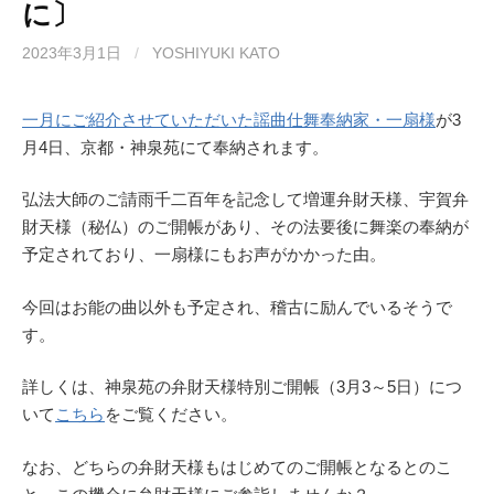
に〕
k
2023年3月1日
/
YOSHIYUKI KATO
一月にご紹介させていただいた謡曲仕舞奉納家・一扇様
が3
月4日、京都・神泉苑にて奉納されます。
弘法大師のご請雨千二百年を記念して増運弁財天様、宇賀弁
財天様（秘仏）のご開帳があり、その法要後に舞楽の奉納が
予定されており、一扇様にもお声がかかった由。
今回はお能の曲以外も予定され、稽古に励んでいるそうで
す。
詳しくは、神泉苑の弁財天様特別ご開帳（3月3～5日）につ
いて
こちら
をご覧ください。
なお、どちらの弁財天様もはじめてのご開帳となるとのこ