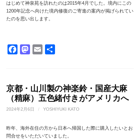
はじめて神泉苑を訪れたのは2015年4月でした。境内にこの
1200年記念へ向けた境内修復のご寄進の案内が掲げられてい
たのを思い出します。
F
M
E
共
a
a
m
有
c
st
ail
e
o
b
d
京都・山川製の神楽鈴・国産大麻
（精麻）五色緒付きがアメリカへ
o
o
o
n
2024年2月6日
/
YOSHIYUKI KATO
k
昨年、海外在住の方から日本へ帰国した際に購入したいとお
問合せをいただいていました。