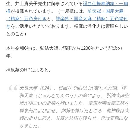
生、井上貴美子先生に師事されている
謡曲仕舞奉納家・一扇
様
が掲載されています。（一扇様には、
前天冠・国産大麻
（精麻）五色房付き
と、
神楽鈴・国産大麻（精麻）五色緒付
き
をご活用いただいております。精麻の浄化力は素晴らしい
とのこと）
本年令和6年は、弘法大師ご請雨から1200年という記念の
年。
神泉苑のHPによると、
天長元年（824）、日照りで世の民が苦しんだ際、淳
和天皇（じゅんなてんのう）の命により、 弘法大師空
海が雨ごいの祈祷を行いました。 空海が善女龍王様を
神泉苑によびよせ、 熱祷を捧げたところ、龍神様は大
師の祈りに応え、甘露の法雨を降らせ、世は安穏にな
りました。