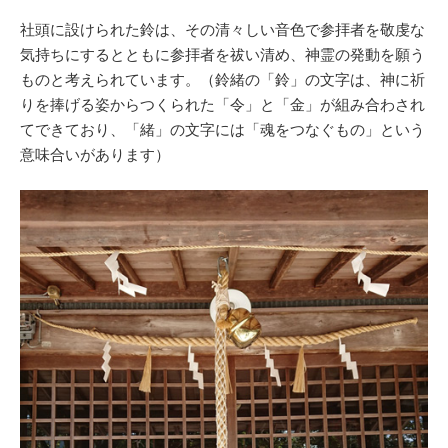
社頭に設けられた鈴は、その清々しい音色で参拝者を敬虔な
気持ちにするとともに参拝者を祓い清め、神霊の発動を願う
ものと考えられています。（鈴緒の「鈴」の文字は、神に祈
りを捧げる姿からつくられた「令」と「金」が組み合わされ
てできており、「緒」の文字には「魂をつなぐもの」という
意味合いがあります）