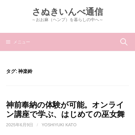
コ
さぬきいんべ通信
ン
テ
～おお麻（ヘンプ）を暮らしの中へ～
ン
ツ
へ
検
メニュー
ス
キ
索:
ッ
プ
タグ:
神楽鈴
神前奉納の体験が可能。オンライ
ン講座で学ぶ、はじめての巫女舞
2025年6月9日
/
YOSHIYUKI KATO