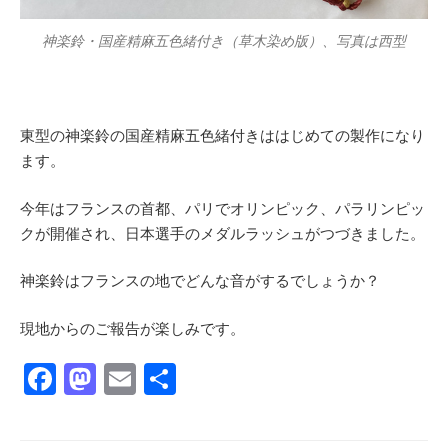
神楽鈴・国産精麻五色緒付き（草木染め版）、写真は西型
東型の神楽鈴の国産精麻五色緒付きははじめての製作になり
ます。
今年はフランスの首都、パリでオリンピック、パラリンピッ
クが開催され、日本選手のメダルラッシュがつづきました。
神楽鈴はフランスの地でどんな音がするでしょうか？
現地からのご報告が楽しみです。
F
M
E
共
a
a
m
有
c
st
ail