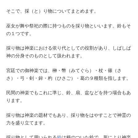
そこで、採（と）り物についてまとめます。
巫女が舞や祭祀の際に持つものを採り物といいます。鈴もそ
の１つです。
採り物は神楽における依り代としての役割があり、しばしば
神の分身そのものとして扱われます。
宮廷での御神楽では、榊・幣（みてぐら）・杖・篠（さ
さ）・弓・剣・鉾・杓（ひさご）・葛の９種類を指します。
民間の神楽でもこれに準じ、鈴、扇、盆などを持つ場合もあ
ります。
採り物は神楽の題材でもあり、採り物をはやすことで神霊の
力を盛り立てます。
採り物として用いられる
鈴
は柄のついた鈴で、形により神楽