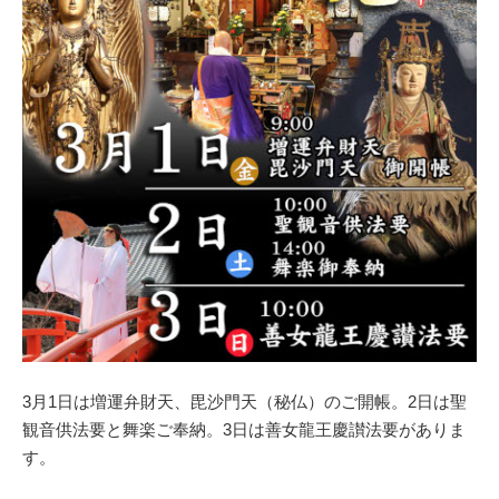
3月1日は増運弁財天、毘沙門天（秘仏）のご開帳。2日は聖
観音供法要と舞楽ご奉納。3日は善女龍王慶讃法要がありま
す。