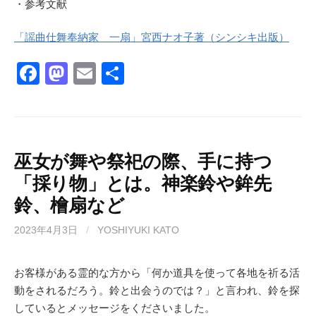
・参考文献
「謡曲仕舞奉納家 一扇」宮西ナオ子著（シンシキ出版）
F
M
E
共
a
a
m
有
c
st
ail
e
o
b
d
巫女が舞や祭祀の際、手に持つ
「採り物」とは。神楽鈴や鉾先
o
o
鈴、檜扇など
o
n
k
2023年4月3日
/
YOSHIYUKI KATO
お客様がある霊的な方から「何か道具を使って各地を祈る活
動をされるだろう。鈴と出会うのでは？」と言われ、鈴を探
しているとメッセージをくださいました。