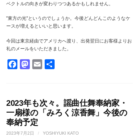
ベクトルの向きが変わりつつあるかもしれません。
”東方の光”というのでしょうか。今後どんどんこのようなケ
ースが増えるといいと思います。
今回は東京経由でアメリカへ渡り、出発翌日にお客様よりお
礼のメールをいただきました。
F
M
E
共
a
a
m
有
c
st
ail
e
o
b
d
2023年も次々。謡曲仕舞奉納家・
一扇様の「みろく涼香舞」今後の
o
o
奉納予定
o
n
k
2023年7月2日
/
YOSHIYUKI KATO