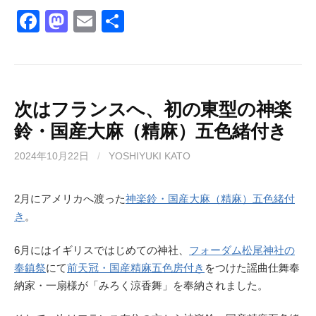
F
M
E
共
a
a
m
有
c
st
ail
e
o
b
d
次はフランスへ、初の東型の神楽
鈴・国産大麻（精麻）五色緒付き
o
o
o
n
2024年10月22日
/
YOSHIYUKI KATO
k
2月にアメリカへ渡った
神楽鈴・国産大麻（精麻）五色緒付
き
。
6月にはイギリスではじめての神社、
フォーダム松尾神社の
奉鎮祭
にて
前天冠・国産精麻五色房付き
をつけた謡曲仕舞奉
納家・一扇様が「みろく涼香舞」を奉納されました。