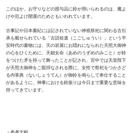
このほか、お守りなどの授与品に鈴が用いられるのは、魔よ
けや厄よけ開運のためともいわれています。
古事記や日本書紀には記されていない神祇祭祀に関わる古伝
承も載せられている「古語拾遺（こごしゅうい）」という平
安時代の書物には、天の岩屋にお隠れになられた天照大御神
の心をひくために、天鈿女命（あめのうずめのみこと）が鈴
をつけた矛を持って舞ったことが記され、宮中では天皇陛下
が天照大御神をご親拝なされる際に、女性で祭祀をつかさど
る内掌典（ないしょうてん）が御鈴を鳴らして奉仕すること
があるように、神事における鈴振りは今日まで重要な意味を
持ってきています。
・参考文献