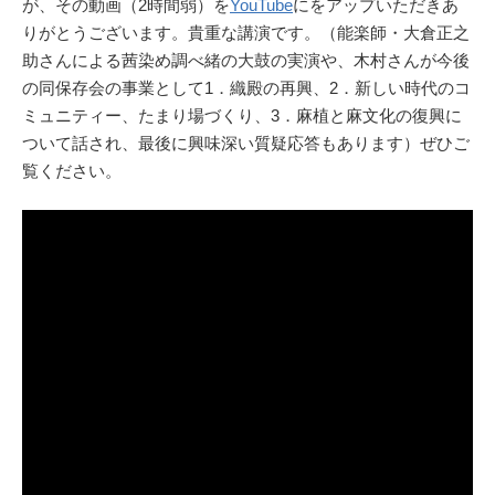
が、その動画（2時間弱）を
YouTube
にをアップいただきあ
りがとうございます。貴重な講演です。（能楽師・大倉正之
助さんによる茜染め調べ緒の大鼓の実演や、木村さんが今後
の同保存会の事業として1．織殿の再興、2．新しい時代のコ
ミュニティー、たまり場づくり、3．麻植と麻文化の復興に
ついて話され、最後に興味深い質疑応答もあります）ぜひご
覧ください。