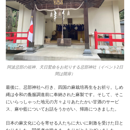
阿波忌部の祖神、天日鷲命をお祀りする忌部神社（イベント2日
間は開扉）
最後に、忌部神社へ行き、四国の麻栽培再生をお祈り。しめ
縄は令和の麁服調進前に奉納された麻製です。そして、そこ
にいらっしゃった地元の方々よりあたたかい甘酒のサービ
ス、麻や藍についてお話をうかがい、帰路につきました。
日本の麻文化に心を寄せる人たちに大いに刺激を受けた日と