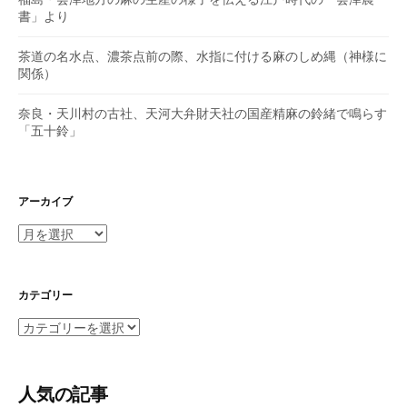
書」より
茶道の名水点、濃茶点前の際、水指に付ける麻のしめ縄（神様に
関係）
奈良・天川村の古社、天河大弁財天社の国産精麻の鈴緒で鳴らす
「五十鈴」
アーカイブ
ア
ー
カ
イ
カテゴリー
ブ
カ
テ
ゴ
リ
人気の記事
ー