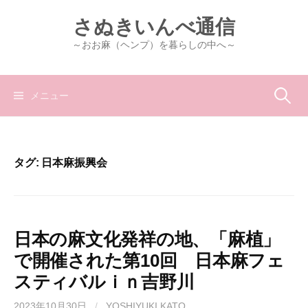
コ
さぬきいんべ通信
ン
テ
～おお麻（ヘンプ）を暮らしの中へ～
ン
ツ
へ
検
メニュー
ス
キ
索:
ッ
プ
タグ:
日本麻振興会
日本の麻文化発祥の地、「麻植」
で開催された第10回 日本麻フェ
スティバルｉｎ吉野川
2023年10月30日
/
YOSHIYUKI KATO