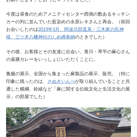
今度は昼食のためアメニティセンター西側の数あるキッチン
カーの列に並んでいた藍染めの永原レキさんと再会。（前回
お会いしたのは
2019年3月、阿波忌部直系・三木家の氏神
様、三ツ木八幡神社のしめ縄奉納
のときでした）
その後、お客様とその友達に出会い、香川・琴平の麻心さん
の薬膳カレーをいっしょにいただくことに。
麁服の展示、全国から集まった麻製品の展示、販売。（特に
印象に残ったのは、
さぬきいんべ
が取り組んでいることと共
通した横綱、鈴緒など「麻に関する伝統文化と生活文化の展
示」の部屋でした）