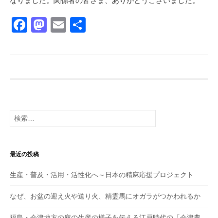
なりました。関係者の皆さま、ありがとうございました。
F
M
E
共
a
a
m
有
c
st
ail
e
o
b
d
o
o
検
o
n
索:
k
最近の投稿
生産・普及・活用・活性化へ～日本の精麻応援プロジェクト
なぜ、お盆の迎え火や送り火、精霊馬にオガラがつかわれるか
福島・会津地方の麻の生産の様子を伝える江戸時代の「会津農