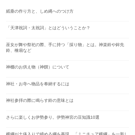
紙垂の作り方と、しめ縄へのつけ方
「天津祝詞・太祝詞」とはどういうことか？
巫女が舞や祭祀の際、手に持つ「採り物」とは。神楽鈴や鉾先
鈴、檜扇など
神棚のお供え物（神饌）について
神社・お寺へ物品を奉納するには
神社参拝の際に鳴らす鈴の意味とは
さらに楽しくお伊勢参り。伊勢神宮の豆知識10選
横綱が土俵入りで締める綱を再現、「ミニチュア横綱」を一新し