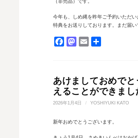
（非売品）です。
今年も、しめ縄を昨年ご予約いただい
特典をお送りしております。まだ届い
F
M
E
共
a
a
m
有
c
st
ail
e
o
b
d
あけましておめでと
o
o
えることができまし
o
n
2026年1月4日
/
YOSHIYUKI KATO
k
新年おめでとうございます。
きょう1月4日、さぬきいんべはおかげ