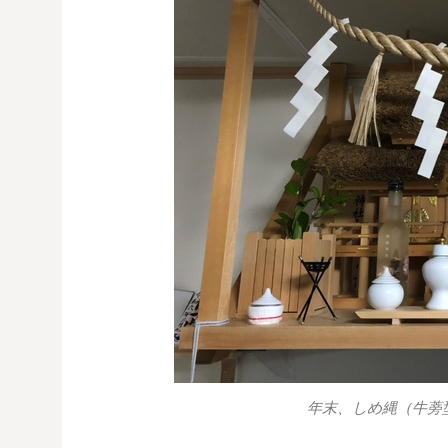
年末、しめ縄（牛蒡