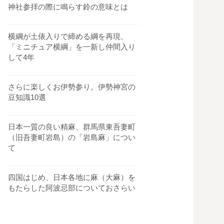
神社参拝の際に鳴らす鈴の意味とは
横綱が土俵入りで締める綱を再現、
「ミニチュア横綱」を一新し仲間入り
して4年
さらに楽しくお伊勢参り。伊勢神宮の
豆知識10選
日本一質の良い精麻、群馬県東吾妻町
（旧吾妻町岩島）の「岩島麻」につい
て
四国はじめ、日本各地に麻（大麻）を
もたらした阿波忌部についておさらい