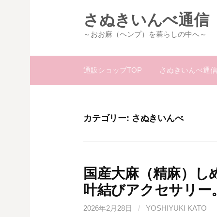
コ
さぬきいんべ通信
ン
テ
～おお麻（ヘンプ）を暮らしの中へ～
ン
ツ
通販ショップTOP
さぬきいんべ通信
へ
ス
キ
ッ
カテゴリー:
さぬきいんべ
プ
国産大麻（精麻）し
叶結びアクセサリー
2026年2月28日
/
YOSHIYUKI KATO