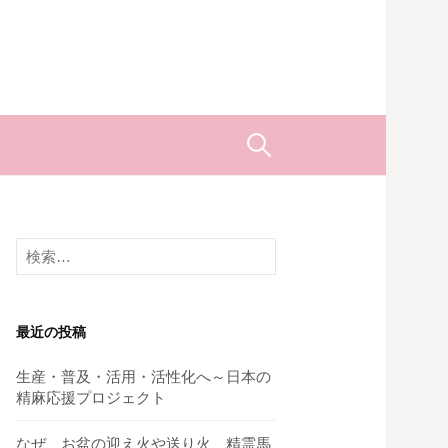
検
索:
検
索:
最近の投稿
生産・普及・活用・活性化へ～日本の
精麻応援プロジェクト
なぜ、お盆の迎え火や送り火、精霊馬