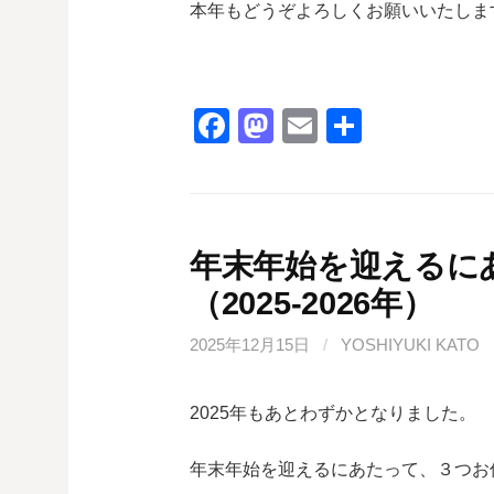
本年もどうぞよろしくお願いいたしま
F
M
E
共
a
a
m
有
c
st
ail
e
o
b
d
年末年始を迎えるに
o
o
（2025-2026年）
o
n
2025年12月15日
/
YOSHIYUKI KATO
k
2025年もあとわずかとなりました。
年末年始を迎えるにあたって、３つお