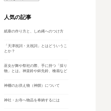
テ
ゴ
リ
人気の記事
ー
紙垂の作り方と、しめ縄へのつけ方
「天津祝詞・太祝詞」とはどういうこ
とか？
巫女が舞や祭祀の際、手に持つ「採り
物」とは。神楽鈴や鉾先鈴、檜扇など
神棚のお供え物（神饌）について
神社・お寺へ物品を奉納するには