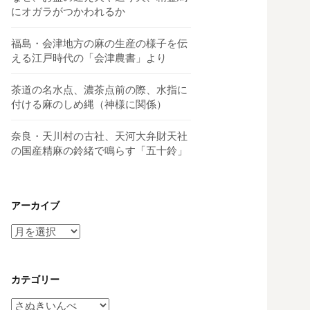
にオガラがつかわれるか
福島・会津地方の麻の生産の様子を伝
える江戸時代の「会津農書」より
茶道の名水点、濃茶点前の際、水指に
付ける麻のしめ縄（神様に関係）
奈良・天川村の古社、天河大弁財天社
の国産精麻の鈴緒で鳴らす「五十鈴」
アーカイブ
ア
ー
カ
イ
カテゴリー
ブ
カ