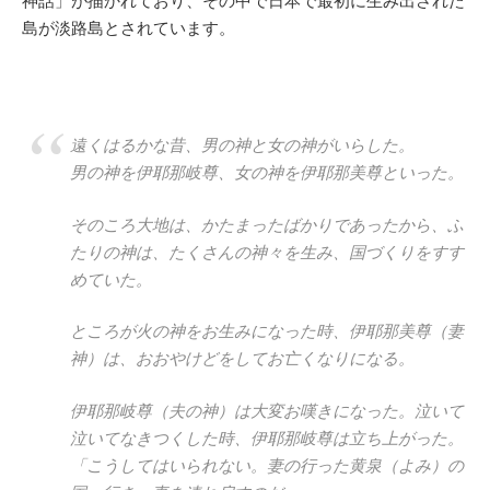
神話」が描かれており、その中で日本で最初に生み出された
島が淡路島とされています。
遠くはるかな昔、男の神と女の神がいらした。
男の神を伊耶那岐尊、女の神を伊耶那美尊といった。
そのころ大地は、かたまったばかりであったから、ふ
たりの神は、たくさんの神々を生み、国づくりをすす
めていた。
ところが火の神をお生みになった時、伊耶那美尊（妻
神）は、おおやけどをしてお亡くなりになる。
伊耶那岐尊（夫の神）は大変お嘆きになった。泣いて
泣いてなきつくした時、伊耶那岐尊は立ち上がった。
「こうしてはいられない。妻の行った黄泉（よみ）の