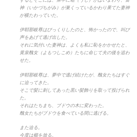
神（いかづちがみ）が巣くっているかわり果てた妻神
が横たわっていた。
伊耶那岐尊はびっくりしたのと、怖かったので、叫び
声をあげて逃げ出した。
それに気付いた妻神は、よくも私に恥をかかせたと、
黄泉醜女（よもつしこめ）たちに命じて夫の後を追わ
せた。
伊耶那岐尊は、夢中で逃げ続けたが、醜女たちはすぐ
に迫ってきた。
そこで髪に刺してあった黒い髪飾りを取って投げられ
た。
それはたちまち、ブドウの木に変わった。
醜女たちがブドウを食べている間に逃げる。
また迫る。
今度は櫛を放る。