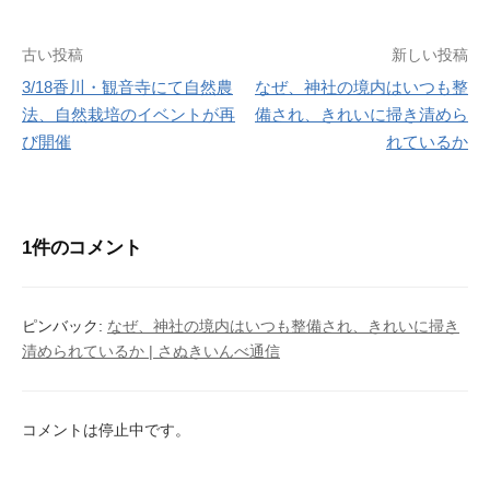
o
o
o
n
投
古い投稿
新しい投稿
k
3/18香川・観音寺にて自然農
なぜ、神社の境内はいつも整
稿
法、自然栽培のイベントが再
備され、きれいに掃き清めら
ナ
び開催
れているか
ビ
ゲ
1件のコメント
ー
シ
ピンバック:
なぜ、神社の境内はいつも整備され、きれいに掃き
ョ
清められているか | さぬきいんべ通信
ン
コメントは停止中です。