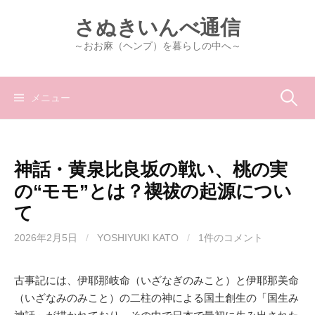
コ
さぬきいんべ通信
ン
テ
～おお麻（ヘンプ）を暮らしの中へ～
ン
ツ
へ
検
メニュー
ス
キ
索:
ッ
神話・黄泉比良坂の戦い、桃の実
プ
の“モモ”とは？禊祓の起源につい
て
2026年2月5日
/
YOSHIYUKI KATO
/
1件のコメント
古事記には、伊耶那岐命（いざなぎのみこと）と伊耶那美命
（いざなみのみこと）の二柱の神による国土創生の「国生み