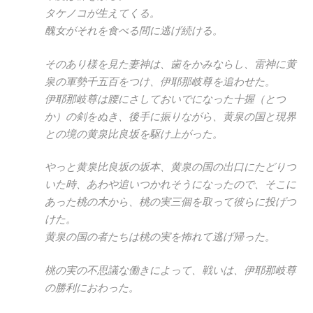
タケノコが生えてくる。
醜女がそれを食べる間に逃げ続ける。
そのあり様を見た妻神は、歯をかみならし、雷神に黄
泉の軍勢千五百をつけ、伊耶那岐尊を追わせた。
伊耶那岐尊は腰にさしておいでになった十握（とつ
か）の剣をぬき、後手に振りながら、黄泉の国と現界
との境の黄泉比良坂を駆け上がった。
やっと黄泉比良坂の坂本、黄泉の国の出口にたどりつ
いた時、あわや追いつかれそうになったので、そこに
あった桃の木から、桃の実三個を取って彼らに投げつ
けた。
黄泉の国の者たちは桃の実を怖れて逃げ帰った。
桃の実の不思議な働きによって、戦いは、伊耶那岐尊
の勝利におわった。