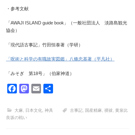
・参考文献
「AWAJI ISLAND guide book」（一般社団法人 淡路島観光
協会）
「現代語古事記」竹田恒泰著（学研）
「呪術と科学の有職故実図鑑」八條忠基著（平凡社）
「みそぎ 第18号」（伯家神道）
F
M
E
共
a
a
m
有
c
st
ail
大麻
,
日本文化
,
神具
古事記
,
国産精麻
,
禊祓
,
黄泉比
e
o
良坂の戦い
b
d