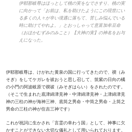
伊耶那岐尊はほっとして桃の実をなでさすり、桃の実
に向かって「お前は、私を助けたようにこの現世にい
る多くの人々が辛い境遇に落ちて、苦しみ悩んでいる
時に助けてやれよ。」とおっしゃって意富加牟豆命
（おほかむずみのみこと）【大神の実】の神名をお与
えになった。
伊耶那岐尊は、けがれた黄泉の国に行ってきたので、禊（み
そぎ）をしてケガレを祓おうと思し召して、筑紫の日向の橘
の小門の阿波岐原で禊祓（みそぎはらい）をされたのです。
（そこで生まれた底津綿津見神・中津綿津見神・上津綿津見
神の三柱の神が海神三神、底筒之男命・中筒之男命・上筒之
男命の三柱の神が住吉三神です）
これが祝詞に生かされ「言霊の幸わう国」として、神事に欠
かすことができない大切な儀礼として用いられております。