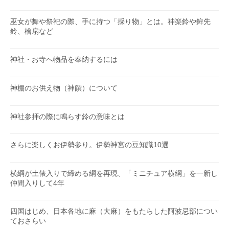
巫女が舞や祭祀の際、手に持つ「採り物」とは。神楽鈴や鉾先
鈴、檜扇など
神社・お寺へ物品を奉納するには
神棚のお供え物（神饌）について
神社参拝の際に鳴らす鈴の意味とは
さらに楽しくお伊勢参り。伊勢神宮の豆知識10選
横綱が土俵入りで締める綱を再現、「ミニチュア横綱」を一新し
仲間入りして4年
四国はじめ、日本各地に麻（大麻）をもたらした阿波忌部につい
ておさらい