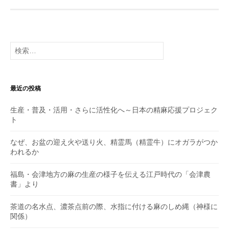
検
索:
最近の投稿
生産・普及・活用・さらに活性化へ～日本の精麻応援プロジェク
ト
なぜ、お盆の迎え火や送り火、精霊馬（精霊牛）にオガラがつか
われるか
福島・会津地方の麻の生産の様子を伝える江戸時代の「会津農
書」より
茶道の名水点、濃茶点前の際、水指に付ける麻のしめ縄（神様に
関係）