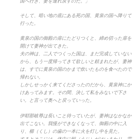
国へ行き、妻を連れ戻すのだ。」
そして、暗い地の底にある死の国、黄泉の国へ降りて
行った。
黄泉の国の御殿の扉にたどりつくと、締め切った扉を
開けて妻神が出てきた。
夫の神は、二人でつくった国は、まだ完成していない
から、もう一度帰ってきて欲しいと頼まれたが、妻神
は、すでに黄泉の国のかまで炊いたものを食べたので
帰れない。
しかしせっかく来てくださったのだから、黄泉神にか
けあってみます。その間、決して私をみないで下さ
い。と言って奥へと戻っていった。
伊耶那岐尊は長いこと待っていたが、妻神はなかなか
出てこない。我慢ができなくなって、御殿の中に入
り、櫛（くし）の歯の一本に火を灯し中を見た。
するとそこには、体中に蛆（うじ）がはいまわり、雷