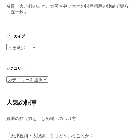
奈良・天川村の古社、天河大弁財天社の国産精麻の鈴緒で鳴らす
「五十鈴」
アーカイブ
ア
ー
カ
イ
カテゴリー
ブ
カ
テ
ゴ
リ
人気の記事
ー
紙垂の作り方と、しめ縄へのつけ方
「天津祝詞・太祝詞」とはどういうことか？