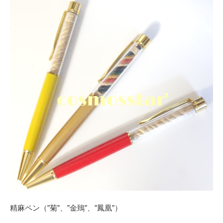
精麻ペン（”菊”、”金鵄”、”鳳凰”）