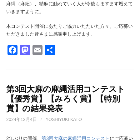
麻縄（麻紐）、精麻に触れていく人が今後もますます増えて
いきますように。
本コンテスト開催にあたりご協力いただいた方々、ご応募い
ただきました皆さまに感謝申し上げます。
F
M
E
共
a
a
m
有
c
st
ail
e
o
b
d
第3回大麻の麻縄活用コンテスト
【優秀賞】【みろく賞】【特別
o
o
賞】の結果発表
o
n
k
2024年12月4日
/
YOSHIYUKI KATO
2年ぶりの開催、
第3回大麻の麻縄活用コンテスト
にご応募い