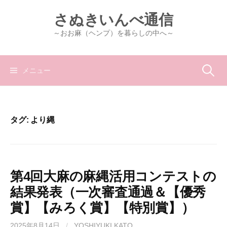
コ
さぬきいんべ通信
ン
テ
～おお麻（ヘンプ）を暮らしの中へ～
ン
ツ
へ
検
メニュー
ス
キ
索:
ッ
プ
タグ:
より縄
第4回大麻の麻縄活用コンテストの
結果発表（一次審査通過＆【優秀
賞】【みろく賞】【特別賞】）
2025年8月14日
/
YOSHIYUKI KATO