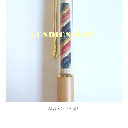
精麻ペン（金鵄）