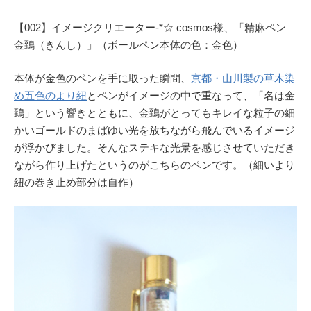
【002】イメージクリエーター-*☆ cosmos様、「精麻ペン
金鵄（きんし）」（ボールペン本体の色：金色）
本体が金色のペンを手に取った瞬間、
京都・山川製の草木染
め五色のより紐
とペンがイメージの中で重なって、「名は金
鵄」という響きとともに、金鵄がとってもキレイな粒子の細
かいゴールドのまばゆい光を放ちながら飛んでいるイメージ
が浮かびました。そんなステキな光景を感じさせていただき
ながら作り上げたというのがこちらのペンです。（細いより
紐の巻き止め部分は自作）