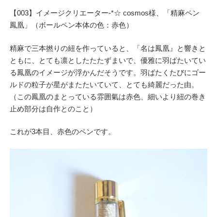
【003】イメージクリエーター-*☆ cosmos様、「精麻ペン
鳳凰」（ボールペン本体の色：赤色）
精麻で三本撚りの紐を作っていると、「名は鳳凰』と響きと
ともに、とても凛としたたたずまいで、優雅に羽ばたいてい
る鳳凰のイメージが浮かんだそうです。羽ばたくたびにゴー
ルドの粒子が星がまたたいていて、とても綺麗だった由。
（この鳳凰のまとっている雰囲氣は赤色、細いより紐の巻き
止め部分は自作とのこと）
これが3本目、赤色のペンです。