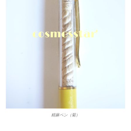
精麻ペン（菊）