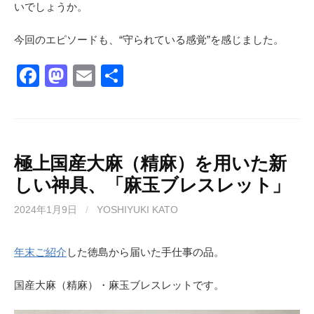
いでしょうか。
今回のエピソードも、“守られている感覚”を感じました。
F
M
E
共
a
a
m
有
c
st
ail
e
o
b
d
極上国産大麻（精麻）を用いた新
しい神具、「麻玉ブレスレット」
o
o
o
n
2024年1月9日
/
YOSHIYUKI KATO
k
年末ご紹介
した徳島から届いた手仕事の品。
国産大麻（精麻）・麻玉ブレスレットです。