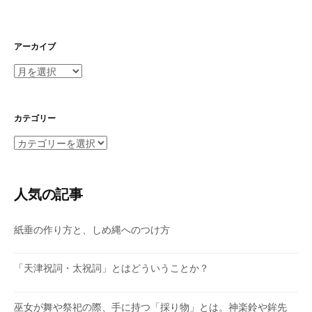
アーカイブ
ア
ー
カ
イ
カテゴリー
ブ
カ
テ
ゴ
リ
人気の記事
ー
紙垂の作り方と、しめ縄へのつけ方
「天津祝詞・太祝詞」とはどういうことか？
巫女が舞や祭祀の際、手に持つ「採り物」とは。神楽鈴や鉾先