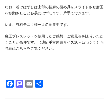
なお、着けはずしは上部の精麻の留め具をスライドさせ麻玉
を移動させると容易にはずせます。片手でできます。
いま、有料モニタ様ー１名募集中です。
麻玉ブレスレットを使用したご感想、ご意見等を随時いただ
くことが条件です。（適応手首周囲サイズ16～17センチ）※
詳細はこちらをご覧ください。
F
M
E
共
a
a
m
有
c
st
ail
e
o