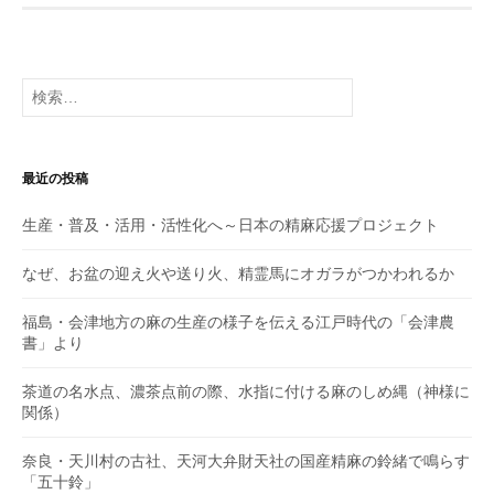
b
d
o
o
検
o
n
索:
k
最近の投稿
生産・普及・活用・活性化へ～日本の精麻応援プロジェクト
なぜ、お盆の迎え火や送り火、精霊馬にオガラがつかわれるか
福島・会津地方の麻の生産の様子を伝える江戸時代の「会津農
書」より
茶道の名水点、濃茶点前の際、水指に付ける麻のしめ縄（神様に
関係）
奈良・天川村の古社、天河大弁財天社の国産精麻の鈴緒で鳴らす
「五十鈴」