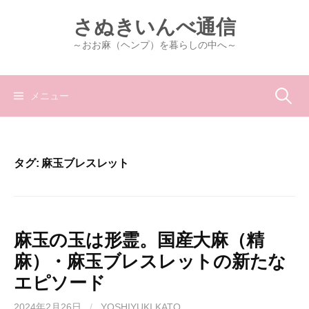
コ
さぬきいんべ通信
ン
テ
～おお麻（ヘンプ）を暮らしの中へ～
ン
ツ
へ
検
メニュー
ス
キ
索:
ッ
プ
タグ:
麻玉ブレスレット
麻玉の玉は形霊。国産大麻（精
麻）・麻玉ブレスレットの新たな
エピソード
2024年2月26日
/
YOSHIYUKI KATO