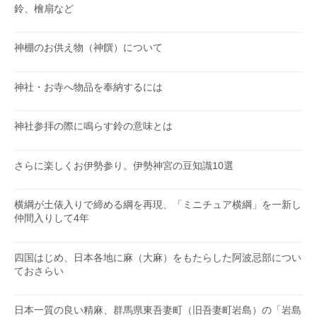
鈴、檜扇など
神棚のお供え物（神饌）について
神社・お寺へ物品を奉納するには
神社参拝の際に鳴らす鈴の意味とは
さらに楽しくお伊勢参り。伊勢神宮の豆知識10選
横綱が土俵入りで締める綱を再現、「ミニチュア横綱」を一新し
仲間入りして4年
四国はじめ、日本各地に麻（大麻）をもたらした阿波忌部につい
ておさらい
日本一質の良い精麻、群馬県東吾妻町（旧吾妻町岩島）の「岩島