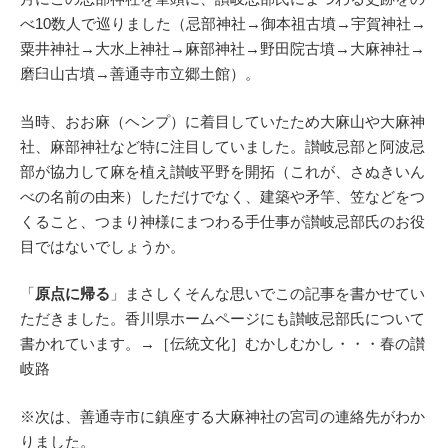
べ10数人で巡りました（忌部神社→御本祖古墳→宇賀神社→
粟井神社→大水上神社→麻部神社→野田院古墳→大麻神社→
磨臼山古墳→善通寺市立郷土館）。
当時、おお麻（ヘンプ）に着目していたため大麻山や大麻神
社、麻部神社など特に注目していました。讃岐忌部と阿波忌
部が協力して麻を植え讃岐平野を開拓（これが、さぬきいん
べの名前の由来）しただけでなく、建築や矛竿、笠などをつ
くること、つまり神様にまつわる手仕事が讃岐忌部氏のお役
目ではないでしょうか。
「
原点に帰る
」まさしくそんな思いでこの記事を書かせてい
ただきました。香川県ホームページにも讃岐忌部氏について
書かれています。→［伝統文化］むかしむかし・・・春の讃
岐路
※次は、善通寺市に鎮座する大麻神社の宮司の連絡先がわか
りました。