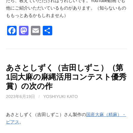
たら、教えていただければうれしいです。YouTube動画でも
他にご紹介いただいているものがあります。（知らないもの
ももっとあるかもしれません）
F
M
E
共
a
a
m
有
c
st
ail
e
o
b
d
あさとしずく（吉田しずこ）（第
1回大麻の麻縄活用コンテスト優秀
o
o
賞）の次の作
o
n
k
2023年6月19日
/
YOSHIYUKI KATO
あさとしずく（吉田しずこ）さん製作の
国産大麻（精麻）・
ピアス
。