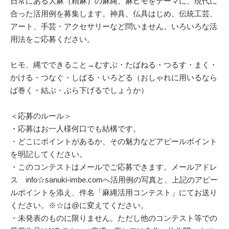
日常にある大麻（精麻）の麻縄、麻ヒモをテーマに、現代に
合った活用例を募集します。神具、仏具はじめ、伝統工芸、
アート、手芸・アクセサリーなど問いません。いろいろな活
用法をご応募ください。
ヒモ、縄でできること→むすぶ・たばねる・つるす・まく・
かける・つなぐ・しばる・いろどる（おしゃれに用いるなら
ば巻く・結ぶ・ぶら下げるでしょうか）
＜応募のルール＞
・応募はお一人様何口でも結構です。
・どこにポイントがあるか、その魅力などアピールポイント
を明記してください。
・このコンテストはメールでご応募できます。メールアドレ
ス info☆sanuki-imbe.comへ活用例の写真と、上記のアピー
ルポイントを添え、件名「麻縄活用コンテスト」にてお送り
ください。※☆は@に変えてください。
・未発表のものに限りません。ただし他のコンテスト等での