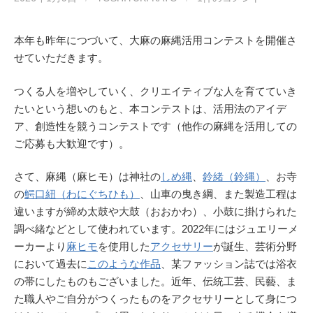
本年も昨年につづいて、大麻の麻縄活用コンテストを開催さ
せていただきます。
つくる人を増やしていく、クリエイティブな人を育てていき
たいという想いのもと、本コンテストは、活用法のアイデ
ア、創造性を競うコンテストです（他作の麻縄を活用しての
ご応募も大歓迎です）。
さて、麻縄（麻ヒモ）は神社の
しめ縄
、
鈴緒（鈴縄）
、お寺
の
鰐口紐（わにぐちひも）
、山車の曳き綱、また製造工程は
違いますが締め太鼓や大鼓（おおかわ）、小鼓に掛けられた
調べ緒などとして使われています。2022年にはジュエリーメ
ーカーより
麻ヒモ
を使用した
アクセサリー
が誕生、芸術分野
において過去に
このような作品
、某ファッション誌では浴衣
の帯にしたものもございました。近年、伝統工芸、民藝、ま
た職人やご自分がつくったものをアクセサリーとして身につ