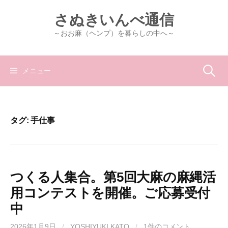
コ
さぬきいんべ通信
ン
テ
～おお麻（ヘンプ）を暮らしの中へ～
ン
ツ
へ
検
メニュー
ス
キ
索:
ッ
プ
タグ:
手仕事
つくる人集合。第5回大麻の麻縄活
用コンテストを開催。ご応募受付
中
2026年1月9日
/
YOSHIYUKI KATO
/
1件のコメント