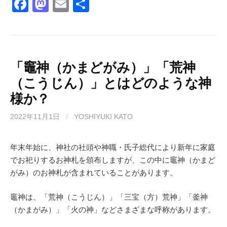
F
M
E
共
a
a
m
有
c
st
ail
e
o
b
d
「竈神（かまどがみ）」「荒神
（こうじん）」とはどのような神
o
o
様か？
o
n
k
2022年11月1日
/
YOSHIYUKI KATO
年末年始に、神社の社頭や神職・氏子総代により新年に家庭
でお祀りするお神札を頒布しますが、この中に竈神（かまど
がみ）のお神札が含まれていることがあります。
竈神は、「荒神（こうじん）」「三宝（方）荒神」「釜神
（かまがみ）」「火の神」などさまざまな呼称があります。