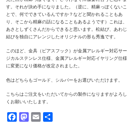
す。それが決め手になりました。（逆に、精麻っぽくないこ
とで、何でできているんですか？などと聞かれることもあ
り、そこから精麻の話になることもあるようです）これは、
あさとしずくさんだからできると思います。松結び、あわじ
結びを独自にアレンジしたオリジナルの形も秀逸です。
このほど、金具（ピアスフック）が金属アレルギー対応サー
ジカルステンレス仕様、金属アレルギー対応イヤリング仕様
に変更になり価格が改定されました。
色はどちらもゴールド、シルバーをお選びいただけます。
こちらはご注文をいただいてからの製作になりますがよろし
くお願いいたします。
F
M
E
共
a
a
m
有