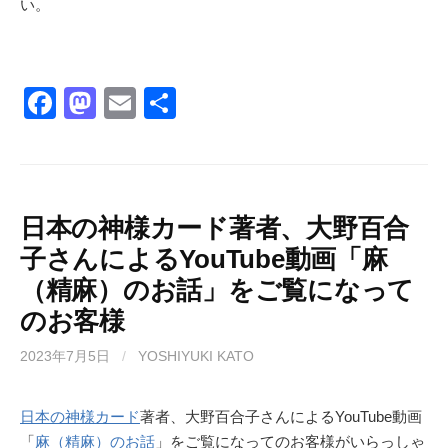
い。
F
M
E
共
a
a
m
有
c
st
ail
e
o
b
d
日本の神様カード著者、大野百合
子さんによるYouTube動画「麻
o
o
（精麻）のお話」をご覧になって
o
n
のお客様
k
2023年7月5日
/
YOSHIYUKI KATO
日本の神様カード
著者、大野百合子さんによるYouTube動画
「
麻（精麻）のお話
」をご覧になってのお客様がいらっしゃ