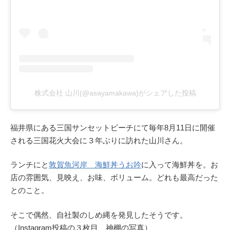
株式会社 山川(@asayamakawa)がシェアした投稿
福井県にある三国サンセットビーチにて毎年8月11日に開催
される三国花火大会に３年ぶりに訪れた山川さん。
ランチにと
敦賀魚河岸 海鮮丼うお吟
に入って海鮮丼を。お
店の雰囲気、見映え、お味、ボリューム。どれも最高だった
とのこと。
そこで偶然、自社製のしめ縄を発見したそうです。
（Instagram投稿の３枚目、神棚の写真）