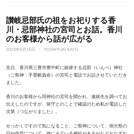
c
st
ail
e
o
b
d
讃岐忌部氏の祖をお祀りする香
川・忌部神社の宮司とお話。香川
o
o
のお客様から話が広がる
o
n
k
2023年6月15日
/
YOSHIYUKI KATO
先日、香川県三豊市豊中町に鎮座する忌部（いんべ）神社
（ご祭神：手置帆負命）の宮司と電話でお話させていただき
ました。
香川のお客様から同神社の宮司を聞かれ、連絡先を調べてお
伝えしたのですが、留守とのことで確認のため私が電話した
次第（つながりました）。
せっかくですので気になること、ご祭神について、例大祭の
日や内容について、他にみている神社があるかなどおたずね