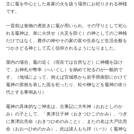
主に竈を中心とした各家の火を扱う場所にお祀りされる神様
です。
一昔前は食物の煮炊きに竈が用いられ、その守りとして祀ら
れる竈神は、単に火伏せ（火災を防ぐ）の神としてのご神格
だけではなく、農作の神やその家の富や生命など生活全般を
つかさどる神として広く信仰されるようになりました。
屋内の場合、竈の近く（現在では台所など）に神棚を設け
て、お神札や幣串（へいぐし）を納めて祀るのが一般的で
す。（地域によって、例えば宮城県から岩手県南部にかけて
竈神の形相を表した面を祀ったり、松や榊などを竈神の依り
代とする事例あり）
竈神の具体的なご神名は、古事記に大年神（おおとしのか
み）の子として、「奥津日子神（おきつひこのかみ）、つぎ
に奥津比売命（おきつひめのみこと）、またの名は大戸比売
命（おおべひめのかみ）。此は諸人もち拝（いつ）く竈神な