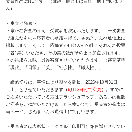
受賞作品はNGです。（麻縄、麻ヒモは自作、他作問いませ
ん）
＜審査と発表＞
・厳正な審査のうえ、受賞者を決定いたします。〔一次審査
で選んだものを応募者の承諾を得て、さぬきいんべ通信上に
掲載します。そして、応募者が自分以外の作にそれぞれ投票
（各1票）いただき、その票の数がそのまま加点されます。
その結果を加味し最終審査させていただきます〕（審査基準
「現代」「日常」「美」「社会性」「職人性」）
・締め切りは、事情により期間を延長、2026年10月31日
（土）とさせていただきます（
6月12日付で変更
）。すでに
ご応募いただいている方はブラッシュアップ、あるいは複数
ご応募をご検討いただけましたら幸いです。受賞者の発表は
当ページ、さぬきいんべ通信上にて行います。
・受賞者には表彰状（デジタル、印刷可）をお贈りさせてい