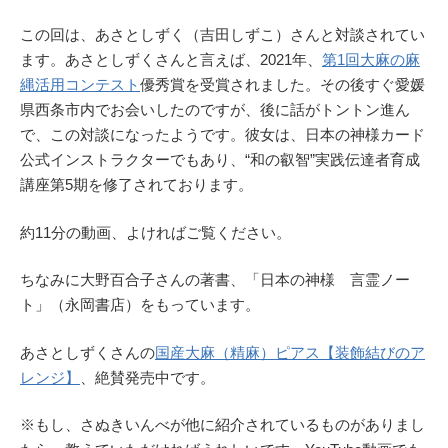
この回は、あさとしずく（吉田しずこ）さんと対談されてい
ます。あさとしずくさんと言えば、2021年、
第1回大麻の麻
縄活用コンテスト
優秀賞を受賞されました。その後すぐ愛媛
県西条市内でお会いしたのですが、後に話がトントン進ん
で、この対談になったようです。彼女は、日本の神様カード
公式インストラクターでもあり、“和の叡智”実践伝達者育成
講座第5期を修了されております。
約11分の動画、よければご覧ください。
ちなみに大野百合子さんの著書、「日本の神様 言霊ノー
ト」（永岡書店）をもっています。
あさとしずくさんの
国産大麻（精麻）ピアス【装飾結びのア
レンジ】
、絶賛発売中です。
※もし、さぬきいんべが他に紹介されているものがありまし