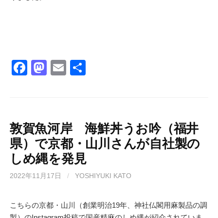
F
M
E
共
a
a
m
有
c
st
ail
e
o
b
d
敦賀魚河岸 海鮮丼うお吟（福井
県）で京都・山川さんが自社製の
o
o
しめ縄を発見
o
n
k
2022年11月17日
/
YOSHIYUKI KATO
こちらの京都・山川（創業明治19年、神社仏閣用麻製品の調
製）のInstagram投稿で国産精麻のしめ縄が紹介されていま