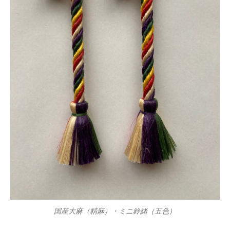
国産大麻（精麻）・ミニ鈴緒（五色）