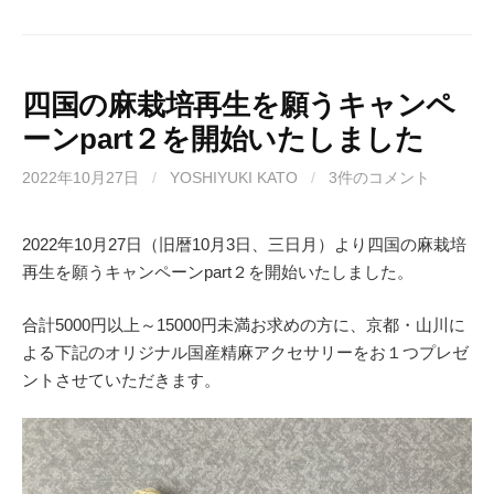
a
a
m
有
c
st
ail
e
o
b
d
四国の麻栽培再生を願うキャンペ
ーンpart２を開始いたしました
o
o
o
n
2022年10月27日
/
YOSHIYUKI KATO
/
3件のコメント
k
2022年10月27日（旧暦10月3日、三日月）より四国の麻栽培
再生を願うキャンペーンpart２を開始いたしました。
合計5000円以上～15000円未満お求めの方に、京都・山川に
よる下記のオリジナル国産精麻アクセサリーをお１つプレゼ
ントさせていただきます。