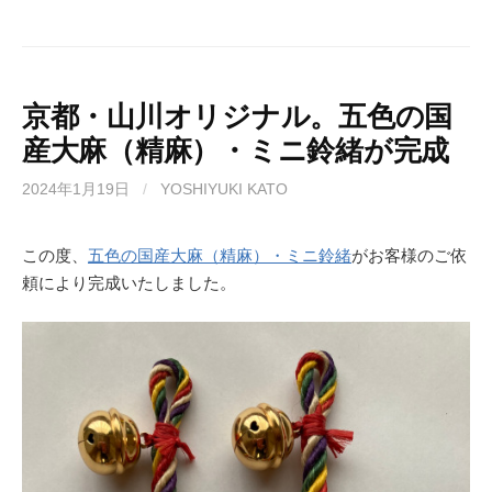
a
a
m
有
c
st
ail
e
o
b
d
京都・山川オリジナル。五色の国
産大麻（精麻）・ミニ鈴緒が完成
o
o
o
n
2024年1月19日
/
YOSHIYUKI KATO
k
この度、
五色の国産大麻（精麻）・ミニ鈴緒
がお客様のご依
頼により完成いたしました。