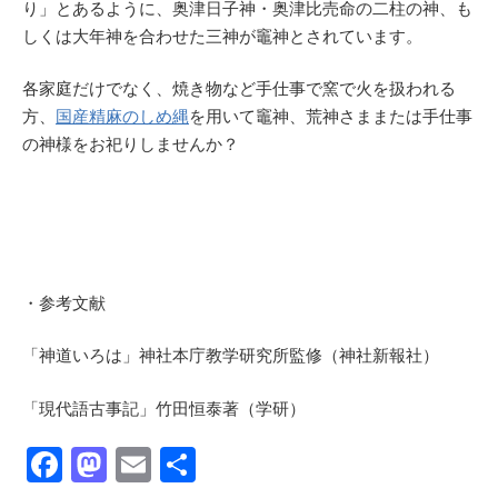
り」とあるように、奥津日子神・奥津比売命の二柱の神、も
しくは大年神を合わせた三神が竈神とされています。
各家庭だけでなく、焼き物など手仕事で窯で火を扱われる
方、
国産精麻のしめ縄
を用いて竈神、荒神さままたは手仕事
の神様をお祀りしませんか？
・参考文献
「神道いろは」神社本庁教学研究所監修（神社新報社）
「現代語古事記」竹田恒泰著（学研）
F
M
E
共