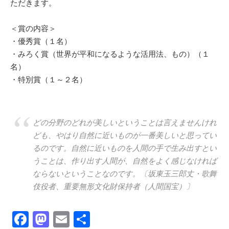
ただきます。
＜賞の内容＞
・優秀賞（１名）
・みろく賞（世界が平和になるような活用法、もの）（１
名）
・特別賞（１～２名）
どの分野のどれが美しいということは言えませんけれ
ども、やはり自然に近いものが一番美しいと思ってい
るのです。自然に近いものを人間の手で生み出すとい
うことは、作り出す人間が、自然をよく感じなければ
ならないということなのです。〔坂東玉三郎丈・歌舞
伎役者、重要無形文化財保持者（人間国宝）〕
F
M
E
共