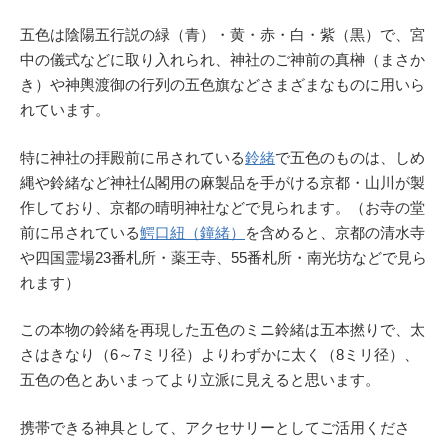
五色は陰陽五行説の緑（青）・黄・赤・白・紫（黒）で、宮
中の儀式などに取り入れられ、神社のご神前の真榊（まさか
き）や神輿渡御の行列の五色旗などさまざまなものに用いら
れています。
特に神社の拝殿前に吊されている
鈴緒
で五色のものは、しめ
縄や鈴緒など神社仏閣用の麻製品を手がける京都・山川が製
作しており、京都の晴明神社などで見られます。（お寺の堂
前に吊されている
鰐口紐（鐘緒）
を含めると、京都の清水寺
や四国霊場23番札所・薬王寺、55番札所・南光坊などで見ら
れます）
この本物の鈴緒を再現した五色のミニ鈴緒は五本撚りで、太
さはきなり（6～7ミリ径）よりわずかに太く（8ミリ径）、
五色の色とあいまってより立派に見えると思います。
携帯できる神具として、アクセサリーとしてご活用くださ