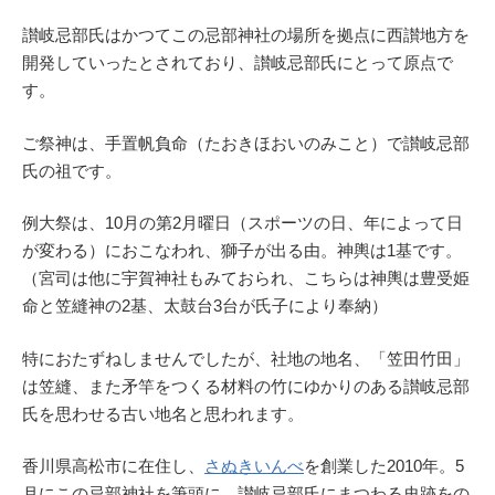
讃岐忌部氏はかつてこの忌部神社の場所を拠点に西讃地方を
開発していったとされており、讃岐忌部氏にとって原点で
す。
ご祭神は、手置帆負命（たおきほおいのみこと）で讃岐忌部
氏の祖です。
例大祭は、10月の第2月曜日（スポーツの日、年によって日
が変わる）におこなわれ、獅子が出る由。神輿は1基です。
（宮司は他に宇賀神社もみておられ、こちらは神輿は豊受姫
命と笠縫神の2基、太鼓台3台が氏子により奉納）
特におたずねしませんでしたが、社地の地名、「笠田竹田」
は笠縫、また矛竿をつくる材料の竹にゆかりのある讃岐忌部
氏を思わせる古い地名と思われます。
香川県高松市に在住し、
さぬきいんべ
を創業した2010年。5
月にこの忌部神社を筆頭に、讃岐忌部氏にまつわる史跡をの